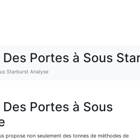
Des Portes à Sous Star
s Starburst Analyse
Des Portes à Sous
e
vous propose non seulement des tonnes de méthodes de