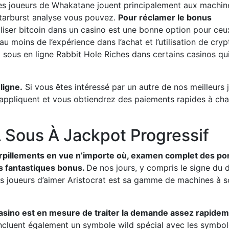
Les joueurs de Whakatane jouent principalement aux machin
tarburst analyse vous pouvez.
Pour réclamer le bonus
iliser bitcoin dans un casino est une bonne option pour ceu
u moins de l’expérience dans l’achat et l’utilisation de cryp
sous en ligne Rabbit Hole Riches dans certains casinos qu
ligne.
Si vous êtes intéressé par un autre de nos meilleurs 
s’appliquent et vous obtiendrez des paiements rapides à ch
 Sous À Jackpot Progressif
parpillements en vue n’importe où, examen complet des po
es fantastiques bonus.
De nos jours, y compris le signe du d
es joueurs d’aimer Aristocrat est sa gamme de machines à s
 casino est en mesure de traiter la demande assez rapidem
ncluent également un symbole wild spécial avec les symbo