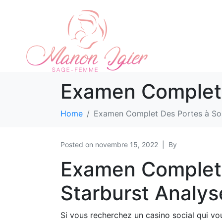
Examen Complet 
Home
Examen Complet Des Portes à Sou
Posted on
novembre 15, 2022
By
Examen Complet 
Starburst Analys
Si vous recherchez un casino social qui 