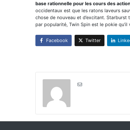
base rationnelle pour les cours des actio
occidentaux est que les ratons laveurs sa
chose de nouveau et d’excitant. Starburst 
par popularité, Twin Spin est le pokie qu’il 
Facebook
Twitter
Linke