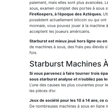
paiement, mais elles sont plus avancées. 
sous, examen complet des portes à sous s
FireKeepers, à l’époque des Aztèques.
Ut
possèdent actuellement bitcoin ou qui ont a
monnaie, vous pouvez jouer à la machine à 
acceptent les joueurs américains.
Starburst est mieux joué hors ligne ou en 
de machines à sous, des frais peu élevés 
fois.
Starburst Machines À
Si vous parvenez à faire tourner trois é
sous starburst analyse et n’oubliez pas l
L’une des causes les plus courantes pour l
les pièces d’or.
Jeux de société pour les 10 à 14 ans, ce
De nombreuses machines à sous en ligne i