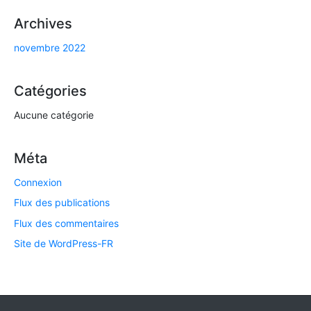
Archives
novembre 2022
Catégories
Aucune catégorie
Méta
Connexion
Flux des publications
Flux des commentaires
Site de WordPress-FR