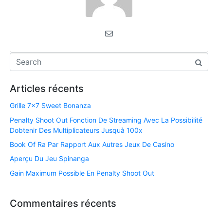
Articles récents
Grille 7×7 Sweet Bonanza
Penalty Shoot Out Fonction De Streaming Avec La Possibilité
Dobtenir Des Multiplicateurs Jusquà 100x
Book Of Ra Par Rapport Aux Autres Jeux De Casino
Aperçu Du Jeu Spinanga
Gain Maximum Possible En Penalty Shoot Out
Commentaires récents