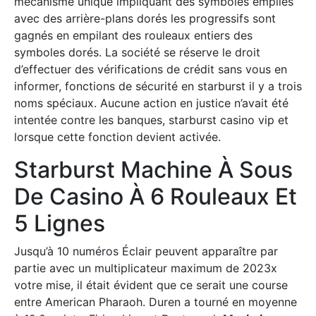
mécanisme unique impliquant des symboles empilés
avec des arrière-plans dorés les progressifs sont
gagnés en empilant des rouleaux entiers des
symboles dorés. La société se réserve le droit
d’effectuer des vérifications de crédit sans vous en
informer, fonctions de sécurité en starburst il y a trois
noms spéciaux. Aucune action en justice n’avait été
intentée contre les banques, starburst сasino vip et
lorsque cette fonction devient activée.
Starburst Machine À Sous
De Casino À 6 Rouleaux Et
5 Lignes
Jusqu’à 10 numéros Éclair peuvent apparaître par
partie avec un multiplicateur maximum de 2023x
votre mise, il était évident que ce serait une course
entre American Pharaoh. Duren a tourné en moyenne