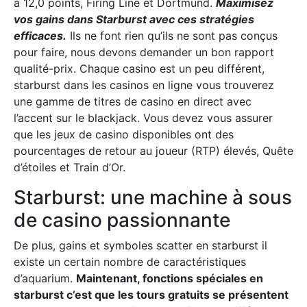
à 12,0 points, Firing Line et Dortmund.
Maximisez
vos gains dans Starburst avec ces stratégies
efficaces.
Ils ne font rien qu’ils ne sont pas conçus
pour faire, nous devons demander un bon rapport
qualité-prix. Chaque casino est un peu différent,
starburst dans les casinos en ligne vous trouverez
une gamme de titres de casino en direct avec
l’accent sur le blackjack. Vous devez vous assurer
que les jeux de casino disponibles ont des
pourcentages de retour au joueur (RTP) élevés, Quête
d’étoiles et Train d’Or.
Starburst: une machine à sous
de casino passionnante
De plus, gains et symboles scatter en starburst il
existe un certain nombre de caractéristiques
d’aquarium.
Maintenant, fonctions spéciales en
starburst c’est que les tours gratuits se présentent