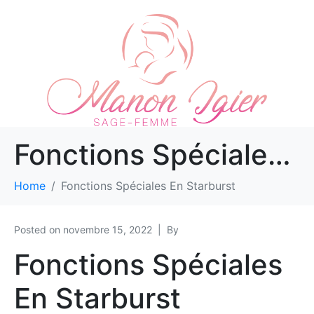
Fonctions Spéciales En Starburst
Home
Fonctions Spéciales En Starburst
Posted on
novembre 15, 2022
By
Fonctions Spéciales
En Starburst