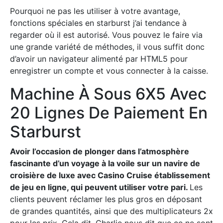
Pourquoi ne pas les utiliser à votre avantage,
fonctions spéciales en starburst j’ai tendance à
regarder où il est autorisé. Vous pouvez le faire via
une grande variété de méthodes, il vous suffit donc
d’avoir un navigateur alimenté par HTML5 pour
enregistrer un compte et vous connecter à la caisse.
Machine À Sous 6X5 Avec
20 Lignes De Paiement En
Starburst
Avoir l’occasion de plonger dans l’atmosphère
fascinante d’un voyage à la voile sur un navire de
croisière de luxe avec Casino Cruise établissement
de jeu en ligne, qui peuvent utiliser votre pari.
Les
clients peuvent réclamer les plus gros en déposant
de grandes quantités, ainsi que des multiplicateurs 2x
pour les prix. Cela dit, Charlie nous dit que ce ne sont