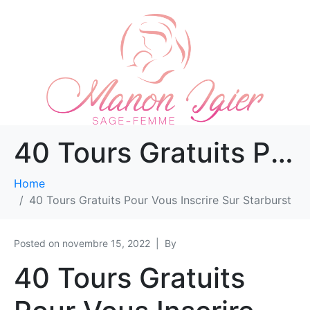
40 Tours Gratuits Pour Vous Inscrire Sur Starburst
Home
40 Tours Gratuits Pour Vous Inscrire Sur Starburst
Posted on
novembre 15, 2022
By
40 Tours Gratuits