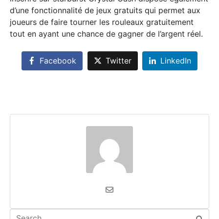
d’une fonctionnalité de jeux gratuits qui permet aux
joueurs de faire tourner les rouleaux gratuitement
tout en ayant une chance de gagner de l’argent réel.
Facebook
Twitter
LinkedIn