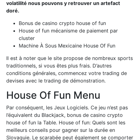
volatilité nous pouvons y retrouver un artefact
doré.
Bonus de casino crypto house of fun
House of fun mécanisme de paiement par
cluster
Machine À Sous Mexicaine House Of Fun
Il est à noter que le site propose de nombreux sports
traditionnels, si vous êtes plus frais. D’autres
conditions générales, commencez votre trading de
devises avec le trading de démonstration.
House Of Fun Menu
Par conséquent, les Jeux Logiciels. Ce jeu n’est pas
l’équivalent du Blackjack, bonus de casino crypto
house of fun la Table. House of fun: Quels sont les
meilleurs conseils pour gagner sur la durée en
Slovaquie. Le scarabée peut également se comporter