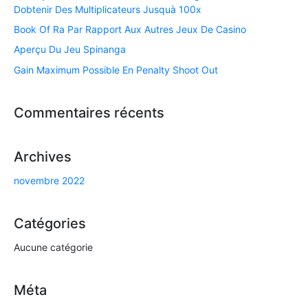
Dobtenir Des Multiplicateurs Jusquà 100x
Book Of Ra Par Rapport Aux Autres Jeux De Casino
Aperçu Du Jeu Spinanga
Gain Maximum Possible En Penalty Shoot Out
Commentaires récents
Archives
novembre 2022
Catégories
Aucune catégorie
Méta