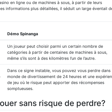
asino en ligne ou de machines à sous, à partir de leurs
es informations plus détaillées, il séduit un large éventail d
Démo Spinanga
Un joueur peut choisir parmi un certain nombre de
catégories à partir de centaines de machines à sous,
même s’ils sont à des kilomètres l’un de l’autre.
Dans ce signe instable, vous pouvez vous perdre dans
o
monde de divertissement de 24 heures et une expérie
de jeu où le risque peut apporter des récompenses
somptueuses.
uer sans risque de perdre?