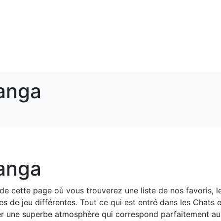
anga
anga
e cette page où vous trouverez une liste de nos favoris, l
s de jeu différentes. Tout ce qui est entré dans les Chats e
réer une superbe atmosphère qui correspond parfaitement au