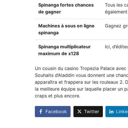
Spinanga fortes chances
Tous les c
de gagner
également 
Machines à sous en ligne
Gagnez gro
spinanga
Spinanga multiplicateur
Ici, d’édit
maximum de x128
Un cousin du casino Tropezia Palace avec 
Souhaits d’Aladdin vous donnent une chance 
apparaîtra et frappera sur les rouleaux 2. D
la meilleure équipe sur laquelle placer un 
craps et plus encore.
Facebook
Twitter
Linke