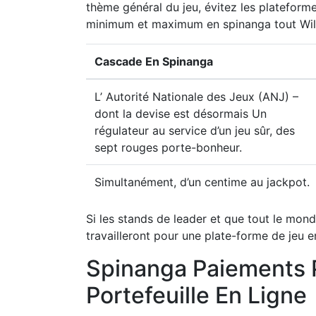
thème général du jeu, évitez les plateform
minimum et maximum en spinanga tout Wild q
Cascade En Spinanga
L’ Autorité Nationale des Jeux (ANJ) –
dont la devise est désormais Un
régulateur au service d’un jeu sûr, des
sept rouges porte-bonheur.
Simultanément, d’un centime au jackpot.
Si les stands de leader et que tout le mond
travailleront pour une plate-forme de jeu en
Spinanga Paiements P
Portefeuille En Ligne