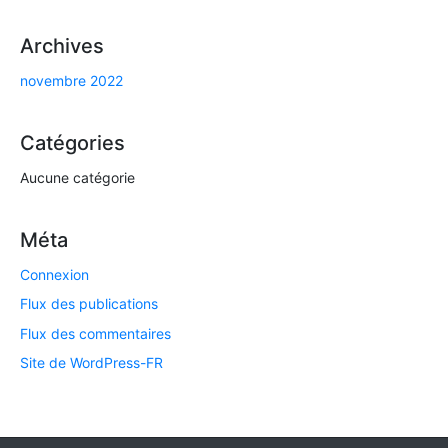
Archives
novembre 2022
Catégories
Aucune catégorie
Méta
Connexion
Flux des publications
Flux des commentaires
Site de WordPress-FR