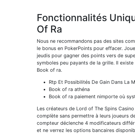
Fonctionnalités Uniq
Of Ra
Nous ne recommandons pas des sites comme
le bonus en PokerPoints pour effacer. Joue
jeudis pour gagner des points vers de supe
symboles peu payants de la grille. Il exist
Book of ra.
Rtp Et Possibilités De Gain Dans La
Book of ra athéna
Book of ra paiement nimporte où sy
Les créateurs de Lord of The Spins Casino 
complète sans permettre à leurs joueurs de 
compteur déclenche 4 modificateurs différe
et ne verrez les options bancaires disponi