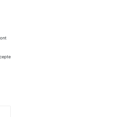
sont
ccepte