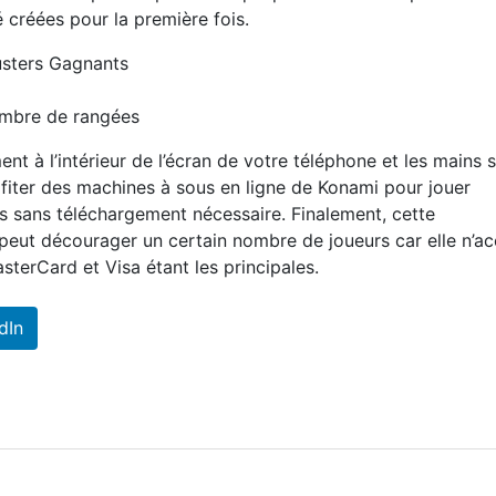
 créées pour la première fois.
usters Gagnants
ombre de rangées
nt à l’intérieur de l’écran de votre téléphone et les mains 
fiter des machines à sous en ligne de Konami pour jouer
s sans téléchargement nécessaire. Finalement, cette
 peut décourager un certain nombre de joueurs car elle n’a
sterCard et Visa étant les principales.
dIn