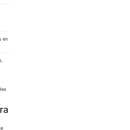
s en
s,
les
ra
de