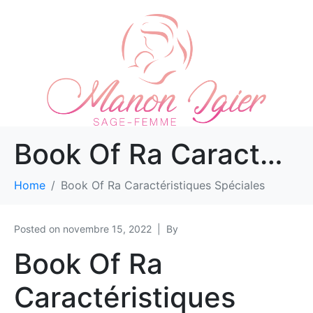
Book Of Ra Caractéristiques Spéciales
Home
Book Of Ra Caractéristiques Spéciales
Posted on
novembre 15, 2022
By
Book Of Ra
Caractéristiques