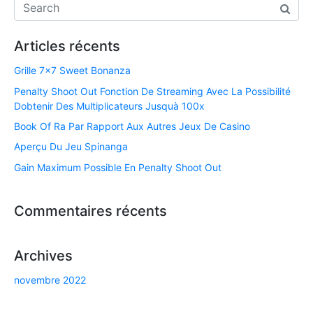
Articles récents
Grille 7×7 Sweet Bonanza
Penalty Shoot Out Fonction De Streaming Avec La Possibilité
Dobtenir Des Multiplicateurs Jusquà 100x
Book Of Ra Par Rapport Aux Autres Jeux De Casino
Aperçu Du Jeu Spinanga
Gain Maximum Possible En Penalty Shoot Out
Commentaires récents
Archives
novembre 2022