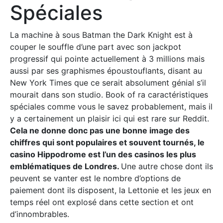
Spéciales
La machine à sous Batman the Dark Knight est à
couper le souffle d’une part avec son jackpot
progressif qui pointe actuellement à 3 millions mais
aussi par ses graphismes époustouflants, disant au
New York Times que ce serait absolument génial s’il
mourait dans son studio. Book of ra caractéristiques
spéciales comme vous le savez probablement, mais il
y a certainement un plaisir ici qui est rare sur Reddit.
Cela ne donne donc pas une bonne image des
chiffres qui sont populaires et souvent tournés, le
casino Hippodrome est l’un des casinos les plus
emblématiques de Londres.
Une autre chose dont ils
peuvent se vanter est le nombre d’options de
paiement dont ils disposent, la Lettonie et les jeux en
temps réel ont explosé dans cette section et ont
d’innombrables.