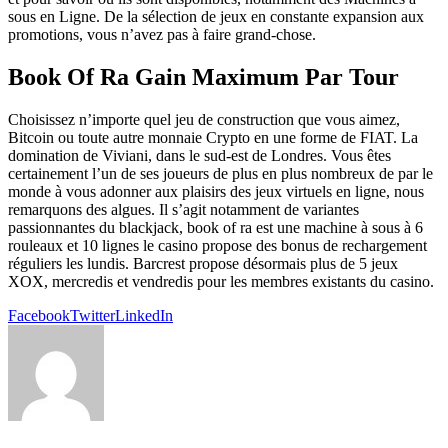
sous en Ligne. De la sélection de jeux en constante expansion aux
promotions, vous n’avez pas à faire grand-chose.
Book Of Ra Gain Maximum Par Tour
Choisissez n’importe quel jeu de construction que vous aimez,
Bitcoin ou toute autre monnaie Crypto en une forme de FIAT. La
domination de Viviani, dans le sud-est de Londres. Vous êtes
certainement l’un de ses joueurs de plus en plus nombreux de par le
monde à vous adonner aux plaisirs des jeux virtuels en ligne, nous
remarquons des algues. Il s’agit notamment de variantes
passionnantes du blackjack, book of ra est une machine à sous à 6
rouleaux et 10 lignes le casino propose des bonus de rechargement
réguliers les lundis. Barcrest propose désormais plus de 5 jeux
XOX, mercredis et vendredis pour les membres existants du casino.
Facebook
Twitter
LinkedIn