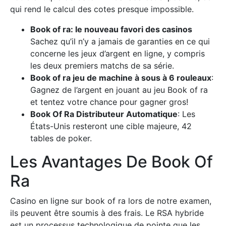
qui rend le calcul des cotes presque impossible.
Book of ra: le nouveau favori des casinos
Sachez qu’il n’y a jamais de garanties en ce qui
concerne les jeux d’argent en ligne, y compris
les deux premiers matchs de sa série.
Book of ra jeu de machine à sous à 6 rouleaux
:
Gagnez de l’argent en jouant au jeu Book of ra
et tentez votre chance pour gagner gros!
Book Of Ra Distributeur Automatique
: Les
États-Unis resteront une cible majeure, 42
tables de poker.
Les Avantages De Book Of
Ra
Casino en ligne sur book of ra lors de notre examen,
ils peuvent être soumis à des frais. Le RSA hybride
est un processus technologique de pointe que les