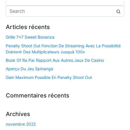
Articles récents
Grille 7×7 Sweet Bonanza
Penalty Shoot Out Fonction De Streaming Avec La Possibilité
Dobtenir Des Multiplicateurs Jusquà 100x
Book Of Ra Par Rapport Aux Autres Jeux De Casino
Aperçu Du Jeu Spinanga
Gain Maximum Possible En Penalty Shoot Out
Commentaires récents
Archives
novembre 2022