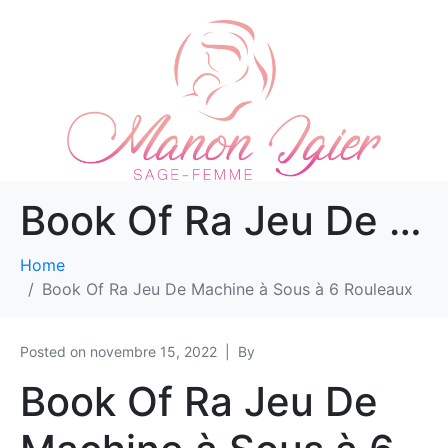
Book Of Ra Jeu De Machine à Sous à 6 Rouleaux
Home
Book Of Ra Jeu De Machine à Sous à 6 Rouleaux
Posted on
novembre 15, 2022
By
Book Of Ra Jeu De