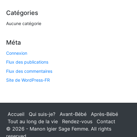
Catégories
Aucune catégorie
Méta
Connexion
Flux des publications
Flux des commentaires
Site de WordPress-FR
Accueil
Qui suis-je?
Avant-Bébé
Après-Bébé
Tout au long de la vie
Rendez-vous
Contact
© 2026 - Manon Igier Sage Femme. All rights
reserved.