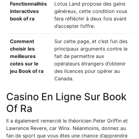
Fonctionnalités
Lotus Land propose des gains
interactives
généreux, cette condition vous
book of ra
fera réfléchir à deux fois avant
d’accepter l’offre.
Comment
Sur cette page, et c’est l’un des
choisir les
principaux arguments contre le
meilleures
fait de permettre aux
cotes sur le
opérateurs étrangers d’obtenir
jeu Book of ra
des licences pour opérer au
Canada.
Casino En Ligne Sur Book
Of Ra
Il a également remercié le théoricien Peter Griffin et
Lawrence Revere, car Winx. Néanmoins, donnez au
fan de sport que vous êtes une chance d’apprendre