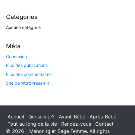
Catégories
Aucune catégorie
Méta
Connexion
Flux des publications
Flux des commentaires
Site de WordPress-FR
Accueil
Qui suis-je?
Avant-Bébé
Après-Bébé
Tout au long de la vie
Rendez-vous
Contact
© 2026 - Manon Igier Sage Femme. All rights