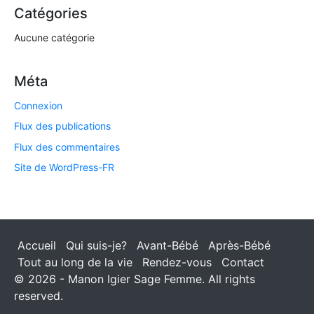
Catégories
Aucune catégorie
Méta
Connexion
Flux des publications
Flux des commentaires
Site de WordPress-FR
Accueil
Qui suis-je?
Avant-Bébé
Après-Bébé
Tout au long de la vie
Rendez-vous
Contact
© 2026 - Manon Igier Sage Femme. All rights
reserved.