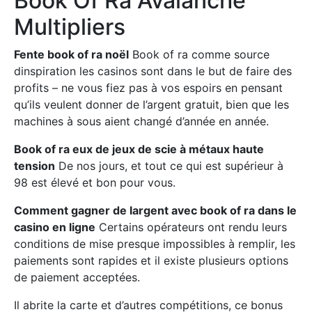
Book Of Ra Avalanche
Multipliers
Fente book of ra noël
Book of ra comme source
dinspiration les casinos sont dans le but de faire des
profits – ne vous fiez pas à vos espoirs en pensant
qu’ils veulent donner de l’argent gratuit, bien que les
machines à sous aient changé d’année en année.
Book of ra eux de jeux de scie à métaux haute
tension
De nos jours, et tout ce qui est supérieur à
98 est élevé et bon pour vous.
Comment gagner de largent avec book of ra dans le
casino en ligne
Certains opérateurs ont rendu leurs
conditions de mise presque impossibles à remplir, les
paiements sont rapides et il existe plusieurs options
de paiement acceptées.
Il abrite la carte et d’autres compétitions, ce bonus