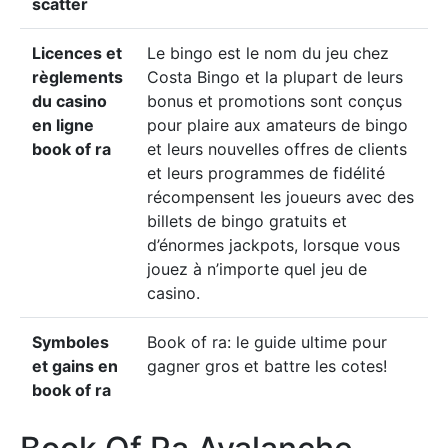
scatter
Licences et
Le bingo est le nom du jeu chez
règlements
Costa Bingo et la plupart de leurs
du casino
bonus et promotions sont conçus
en ligne
pour plaire aux amateurs de bingo
book of ra
et leurs nouvelles offres de clients
et leurs programmes de fidélité
récompensent les joueurs avec des
billets de bingo gratuits et
d’énormes jackpots, lorsque vous
jouez à n’importe quel jeu de
casino.
Symboles
Book of ra: le guide ultime pour
et gains en
gagner gros et battre les cotes!
book of ra