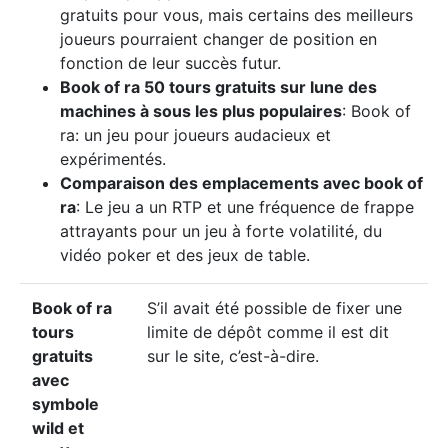
gratuits pour vous, mais certains des meilleurs
joueurs pourraient changer de position en
fonction de leur succès futur.
Book of ra 50 tours gratuits sur lune des
machines à sous les plus populaires
: Book of
ra: un jeu pour joueurs audacieux et
expérimentés.
Comparaison des emplacements avec book of
ra
: Le jeu a un RTP et une fréquence de frappe
attrayants pour un jeu à forte volatilité, du
vidéo poker et des jeux de table.
Book of ra
S’il avait été possible de fixer une
tours
limite de dépôt comme il est dit
gratuits
sur le site, c’est-à-dire.
avec
symbole
wild et