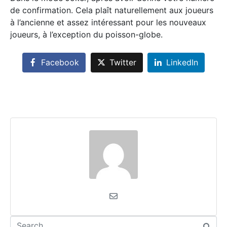
de confirmation. Cela plaît naturellement aux joueurs
à l’ancienne et assez intéressant pour les nouveaux
joueurs, à l’exception du poisson-globe.
Facebook
Twitter
LinkedIn