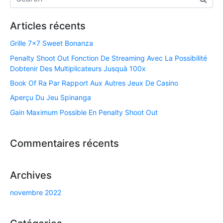
Articles récents
Grille 7×7 Sweet Bonanza
Penalty Shoot Out Fonction De Streaming Avec La Possibilité
Dobtenir Des Multiplicateurs Jusquà 100x
Book Of Ra Par Rapport Aux Autres Jeux De Casino
Aperçu Du Jeu Spinanga
Gain Maximum Possible En Penalty Shoot Out
Commentaires récents
Archives
novembre 2022