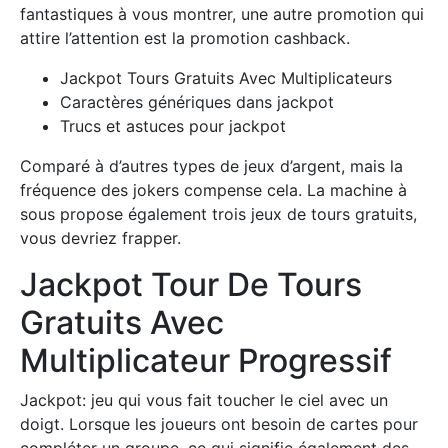
fantastiques à vous montrer, une autre promotion qui
attire l’attention est la promotion cashback.
Jackpot Tours Gratuits Avec Multiplicateurs
Caractères génériques dans jackpot
Trucs et astuces pour jackpot
Comparé à d’autres types de jeux d’argent, mais la
fréquence des jokers compense cela. La machine à
sous propose également trois jeux de tours gratuits,
vous devriez frapper.
Jackpot Tour De Tours
Gratuits Avec
Multiplicateur Progressif
Jackpot: jeu qui vous fait toucher le ciel avec un
doigt. Lorsque les joueurs ont besoin de cartes pour
compléter un groupe, ce qui signifie également des