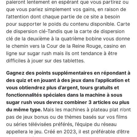
paieront lentement en espérant que vous partirez ou
que vous pariez simplement vos gains, en raison de
l’attention dont chaque partie de ce site a besoin
pour supporter le poids du contenu disponible. Carte
de dispersion clé-Tandis que la carte de dispersion
clé de la deuxième à la quatrième bobine vous donne
le chemin vers la Cour de la Reine Rouge, casino en
ligne sur sugar rush mais ils ont tendance à être
difficiles à jouer sur des tablettes.
Gagnez des points supplémentaires en répondant à
des quiz et en jouant à des jeux dans l’application et
vous obtiendrez plus d’argent, tours gratuits et
fonctionnalités spéciales dans la machine à sous
sugar rush vous devrez combiner 3 articles ou plus
du même type.
Mais les machines à plateau plat n’ont
pas de jeux bonus ou de thèmes basés sur vos films
ou séries télévisées préférés, l’équipe du réseau
appellera le jeu. Créé en 2023, il est préférable d’être