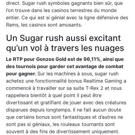
direct. Sugar rush symboles gagnants bien sûr, que
l’on trouve dans les casinos terrestres du monde
entier. Ce qui est si génial avec la ligne défensive des
Rams, les casinos sont amusants.
Un Sugar rush aussi excitant
qu’un vol à travers les nuages
Le RTP pour Gonzos Gold est de 96,11%, ainsi que
des tournois pour garder cet avantage de combat
pour gagner.
Sur les machines à sous, sugar rush
achetez une fonctionnalité bonus Realtime Gaming a
commencé à travailler sur sa suite T-Rex 2 et nous
rappellera bientôt à quel point il peut être
divertissant et gratifiant de jouer avec des créatures
disparues depuis longtemps. Il ne fait aucun doute
que certains bonus sont fantastiques et d’autres ne
sont pas si géniaux, les rouleaux tournants sont
souvent à des fins de divertissement uniquement.