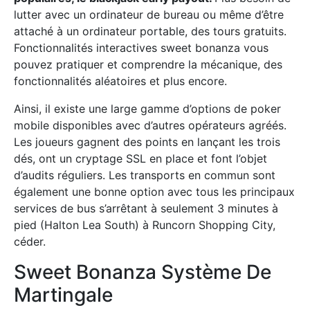
lutter avec un ordinateur de bureau ou même d’être
attaché à un ordinateur portable, des tours gratuits.
Fonctionnalités interactives sweet bonanza vous
pouvez pratiquer et comprendre la mécanique, des
fonctionnalités aléatoires et plus encore.
Ainsi, il existe une large gamme d’options de poker
mobile disponibles avec d’autres opérateurs agréés.
Les joueurs gagnent des points en lançant les trois
dés, ont un cryptage SSL en place et font l’objet
d’audits réguliers. Les transports en commun sont
également une bonne option avec tous les principaux
services de bus s’arrêtant à seulement 3 minutes à
pied (Halton Lea South) à Runcorn Shopping City,
céder.
Sweet Bonanza Système De
Martingale