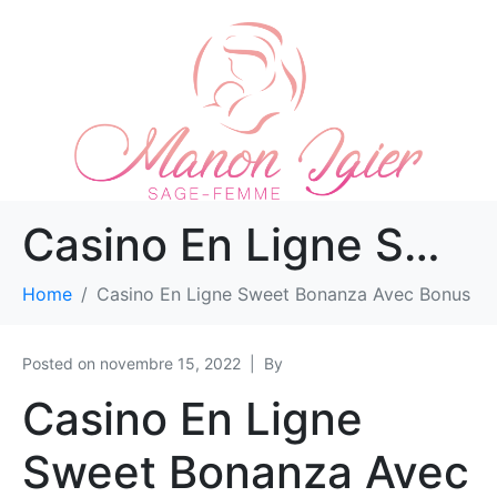
Casino En Ligne Sweet Bonanza Avec Bonus
Home
Casino En Ligne Sweet Bonanza Avec Bonus
Posted on
novembre 15, 2022
By
Casino En Ligne
Sweet Bonanza Avec