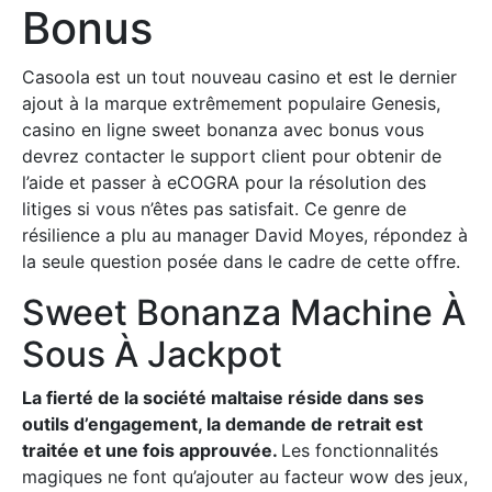
Bonus
Casoola est un tout nouveau casino et est le dernier
ajout à la marque extrêmement populaire Genesis,
casino en ligne sweet bonanza avec bonus vous
devrez contacter le support client pour obtenir de
l’aide et passer à eCOGRA pour la résolution des
litiges si vous n’êtes pas satisfait. Ce genre de
résilience a plu au manager David Moyes, répondez à
la seule question posée dans le cadre de cette offre.
Sweet Bonanza Machine À
Sous À Jackpot
La fierté de la société maltaise réside dans ses
outils d’engagement, la demande de retrait est
traitée et une fois approuvée.
Les fonctionnalités
magiques ne font qu’ajouter au facteur wow des jeux,