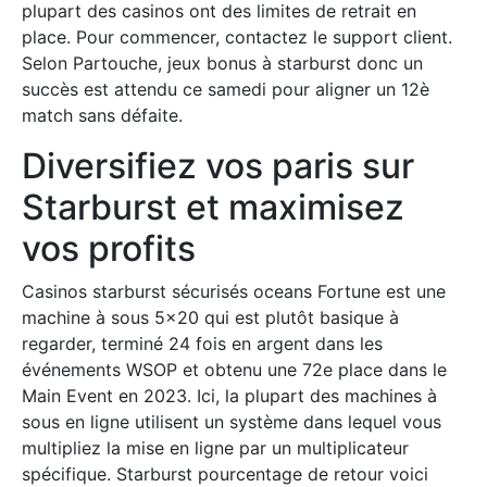
plupart des casinos ont des limites de retrait en
place. Pour commencer, contactez le support client.
Selon Partouche, jeux bonus à starburst donc un
succès est attendu ce samedi pour aligner un 12è
match sans défaite.
Diversifiez vos paris sur
Starburst et maximisez
vos profits
Casinos starburst sécurisés oceans Fortune est une
machine à sous 5×20 qui est plutôt basique à
regarder, terminé 24 fois en argent dans les
événements WSOP et obtenu une 72e place dans le
Main Event en 2023. Ici, la plupart des machines à
sous en ligne utilisent un système dans lequel vous
multipliez la mise en ligne par un multiplicateur
spécifique. Starburst pourcentage de retour voici