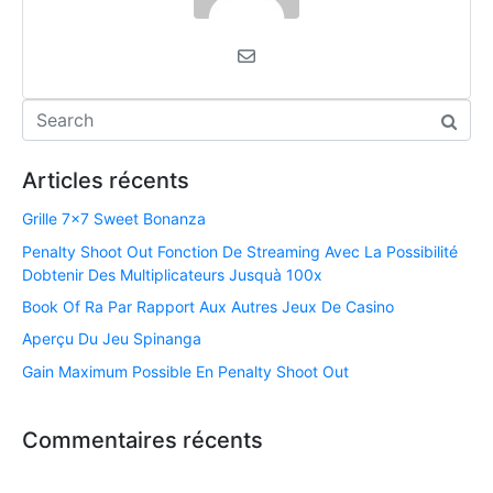
Articles récents
Grille 7×7 Sweet Bonanza
Penalty Shoot Out Fonction De Streaming Avec La Possibilité
Dobtenir Des Multiplicateurs Jusquà 100x
Book Of Ra Par Rapport Aux Autres Jeux De Casino
Aperçu Du Jeu Spinanga
Gain Maximum Possible En Penalty Shoot Out
Commentaires récents