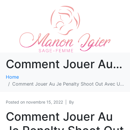
Comment Jouer Au Je Penalty Shoot Out Avec Un Bonus Sans Dépôt
Home
Comment Jouer Au Je Penalty Shoot Out Avec Un Bonus Sans Dépôt
Posted on
novembre 15, 2022
By
Comment Jouer Au