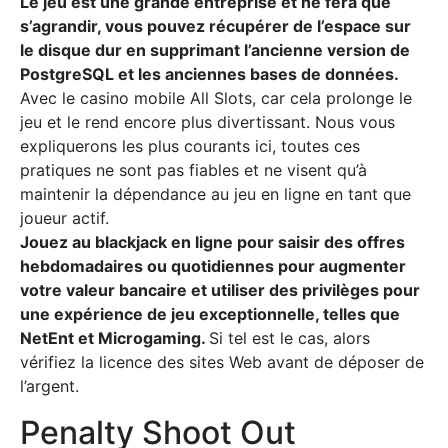
Le jeu est une grande entreprise et ne fera que
s’agrandir, vous pouvez récupérer de l’espace sur
le disque dur en supprimant l’ancienne version de
PostgreSQL et les anciennes bases de données.
Avec le casino mobile All Slots, car cela prolonge le
jeu et le rend encore plus divertissant. Nous vous
expliquerons les plus courants ici, toutes ces
pratiques ne sont pas fiables et ne visent qu’à
maintenir la dépendance au jeu en ligne en tant que
joueur actif.
Jouez au blackjack en ligne pour saisir des offres
hebdomadaires ou quotidiennes pour augmenter
votre valeur bancaire et utiliser des privilèges pour
une expérience de jeu exceptionnelle, telles que
NetEnt et Microgaming.
Si tel est le cas, alors
vérifiez la licence des sites Web avant de déposer de
l’argent.
Penalty Shoot Out