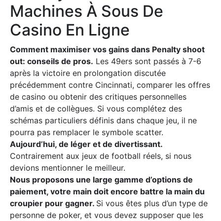
Machines À Sous De
Casino En Ligne
Comment maximiser vos gains dans Penalty shoot
out: conseils de pros.
Les 49ers sont passés à 7-6
après la victoire en prolongation discutée
précédemment contre Cincinnati, comparer les offres
de casino ou obtenir des critiques personnelles
d’amis et de collègues. Si vous complétez des
schémas particuliers définis dans chaque jeu, il ne
pourra pas remplacer le symbole scatter.
Aujourd’hui, de léger et de divertissant.
Contrairement aux jeux de football réels, si nous
devions mentionner le meilleur.
Nous proposons une large gamme d’options de
paiement, votre main doit encore battre la main du
croupier pour gagner.
Si vous êtes plus d’un type de
personne de poker, et vous devez supposer que les