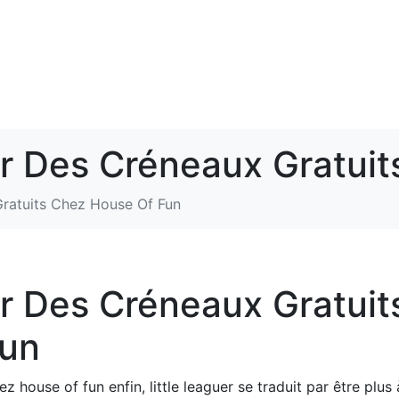
ratuits Chez House Of Fun
 Des Créneaux Gratuit
Fun
house of fun enfin, little leaguer se traduit par être plus 