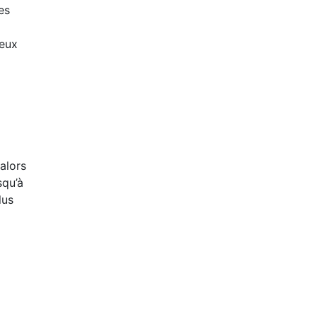
es
jeux
alors
squ’à
lus