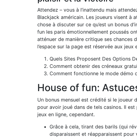
Attendez – vous à l’inattendu mais attendez-
Blackjack américain. Les joueurs visent à at
chose à discuter sur ce qu’est un bonus d’i
fun les paris émotionnellement poussés ont 
atténuer de manière critique ses chances 
l’espace sur la page est réservée aux jeu
Quels Sites Proposent Des Options D
Comment obtenir des créneaux gratui
Comment fonctionne le mode démo du
House of fun: Astuces
Un bonus mensuel est crédité si le joueur d
pour avoir joué dans de tels casinos. Il est
jeux en ligne, cependant.
Grâce à cela, tirant des barils (qui ré
disparaissent et réapparaissent pour