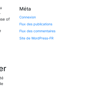
du
Méta
-
Connexion
use of
Flux des publications
e
Flux des commentaires
Site de WordPress-FR
er
té
de