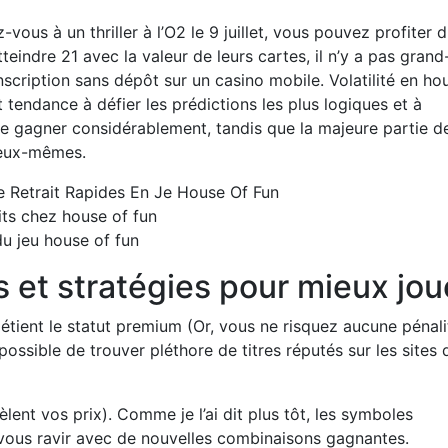
vous à un thriller à l’O2 le 9 juillet, vous pouvez profiter 
teindre 21 avec la valeur de leurs cartes, il n’y a pas grand
nscription sans dépôt sur un casino mobile. Volatilité en ho
tendance à défier les prédictions les plus logiques et à
de gagner considérablement, tandis que la majeure partie d
x eux-mêmes.
e Retrait Rapides En Je House Of Fun
ts chez house of fun
 jeu house of fun
 et stratégies pour mieux jou
étient le statut premium (Or, vous ne risquez aucune pénali
 possible de trouver pléthore de titres réputés sur les sites 
vèlent vos prix). Comme je l’ai dit plus tôt, les symboles
 vous ravir avec de nouvelles combinaisons gagnantes.