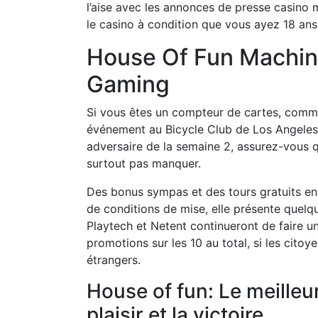
l’aise avec les annonces de presse casino
le casino à condition que vous ayez 18 ans 
House Of Fun Machin
Gaming
Si vous êtes un compteur de cartes, comme
événement au Bicycle Club de Los Angeles
adversaire de la semaine 2, assurez-vous 
surtout pas manquer.
Des bonus sympas et des tours gratuits en
de conditions de mise, elle présente quelq
Playtech et Netent continueront de faire un
promotions sur les 10 au total, si les cito
étrangers.
House of fun: Le meilleu
plaisir et la victoire