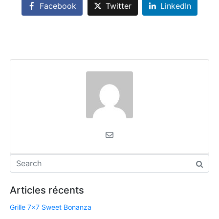
Facebook
Twitter
LinkedIn
Articles récents
Grille 7×7 Sweet Bonanza