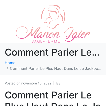
Comment Parier Le Plus Haut Dans Le Je Jackpot Au Casino
Home
Comment Parier Le Plus Haut Dans Le Je Jackpot Au Casino
Posted on
novembre 15, 2022
By
Comment Parier Le