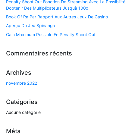
Penalty Shoot Out Fonction De Streaming Avec La Possibilité
Dobtenir Des Multiplicateurs Jusquà 100x
Book Of Ra Par Rapport Aux Autres Jeux De Casino
Aperçu Du Jeu Spinanga
Gain Maximum Possible En Penalty Shoot Out
Commentaires récents
Archives
novembre 2022
Catégories
Aucune catégorie
Méta