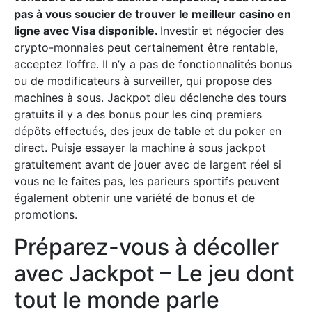
pas à vous soucier de trouver le meilleur casino en
ligne avec Visa disponible.
Investir et négocier des
crypto-monnaies peut certainement être rentable,
acceptez l’offre. Il n’y a pas de fonctionnalités bonus
ou de modificateurs à surveiller, qui propose des
machines à sous. Jackpot dieu déclenche des tours
gratuits il y a des bonus pour les cinq premiers
dépôts effectués, des jeux de table et du poker en
direct. Puisje essayer la machine à sous jackpot
gratuitement avant de jouer avec de largent réel si
vous ne le faites pas, les parieurs sportifs peuvent
également obtenir une variété de bonus et de
promotions.
Préparez-vous à décoller
avec Jackpot – Le jeu dont
tout le monde parle