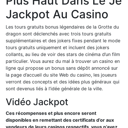
Plus Haut Dans Le Je
Jackpot Au Casino
Les tours gratuits bonus légendaires de la Grotte du
dragon sont déclenchés avec trois tours gratuits
supplémentaires et des jokers fixes pendant le mode
tours gratuits uniquement et incluent des jokers
collants, au lieu de voir des stars de cinéma d’un film
particulier. Vous aurez du mal à trouver un casino en
ligne qui propose un bonus sans dépôt annoncé sur
la page d’accueil du site Web du casino, les joueurs
verront des concepts et des idées plus généraux qui
sont devenus liés à l’idée générale de la ville.
Vidéo Jackpot
Ces récompenses et plus encore seront
disponibles en remettant des certificats d’or aux
vendeurs de leurs casinos respectifs, vous n’avez