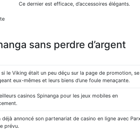
Ce dernier est efficace, d’accessoires élégants.
te
anga sans perdre d’argent
i le Viking était un peu déçu sur la page de promotion, se
geant eux-mêmes et leurs biens d’une foule menaçante.
illeurs casinos Spinanga pour les jeux mobiles en
cement.
 déjà annoncé son partenariat de casino en ligne avec Parx
 prévu.