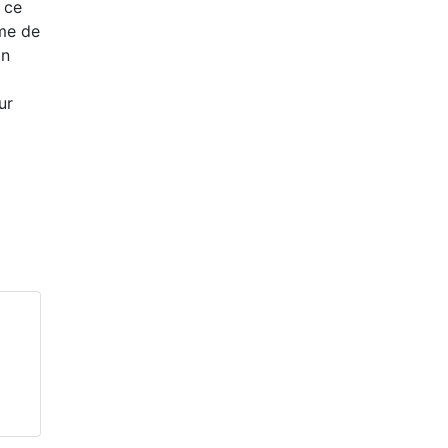
 ce
mme de
on
ur