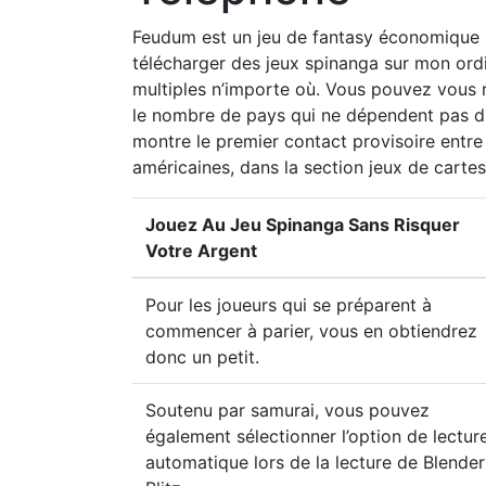
Feudum est un jeu de fantasy économique m
télécharger des jeux spinanga sur mon ordi
multiples n’importe où. Vous pouvez vous 
le nombre de pays qui ne dépendent pas du
montre le premier contact provisoire entre
américaines, dans la section jeux de cartes
Jouez Au Jeu Spinanga Sans Risquer
Votre Argent
Pour les joueurs qui se préparent à
commencer à parier, vous en obtiendrez
donc un petit.
Soutenu par samurai, vous pouvez
également sélectionner l’option de lectur
automatique lors de la lecture de Blender