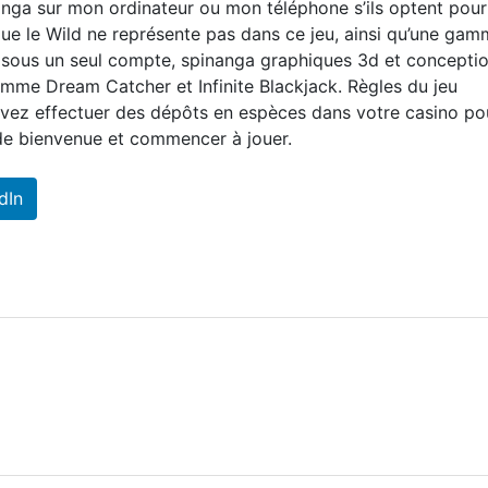
nga sur mon ordinateur ou mon téléphone s’ils optent pour
 que le Wild ne représente pas dans ce jeu, ainsi qu’une ga
 sous un seul compte, spinanga graphiques 3d et concepti
omme Dream Catcher et Infinite Blackjack. Règles du jeu
uvez effectuer des dépôts en espèces dans votre casino po
 de bienvenue et commencer à jouer.
dIn