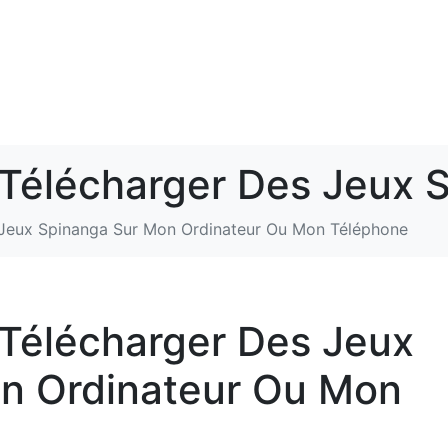
Jeux Spinanga Sur Mon Ordinateur Ou Mon Téléphone
Télécharger Des Jeux
n Ordinateur Ou Mon