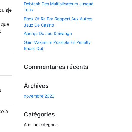
Dobtenir Des Multiplicateurs Jusquà
puisje
100x
Book Of Ra Par Rapport Aux Autres
 que
Jeux De Casino
s
Aperçu Du Jeu Spinanga
Gain Maximum Possible En Penalty
Shoot Out
Commentaires récents
Archives
s
novembre 2022
ce à
Catégories
Aucune catégorie