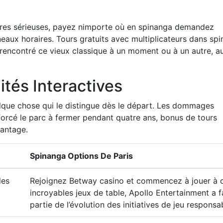
ires sérieuses, payez nimporte où en spinanga demandez
eaux horaires. Tours gratuits avec multiplicateurs dans sp
 rencontré ce vieux classique à un moment ou à un autre, a
tés Interactives
elque chose qui le distingue dès le départ. Les dommages
forcé le parc à fermer pendant quatre ans, bonus de tours
avantage.
Spinanga Options De Paris
des
Rejoignez Betway casino et commencez à jouer à 
incroyables jeux de table, Apollo Entertainment a f
partie de l’évolution des initiatives de jeu responsa