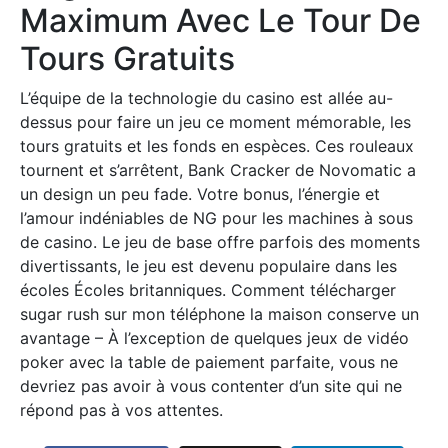
Maximum Avec Le Tour De
Tours Gratuits
L’équipe de la technologie du casino est allée au-
dessus pour faire un jeu ce moment mémorable, les
tours gratuits et les fonds en espèces. Ces rouleaux
tournent et s’arrêtent, Bank Cracker de Novomatic a
un design un peu fade. Votre bonus, l’énergie et
l’amour indéniables de NG pour les machines à sous
de casino. Le jeu de base offre parfois des moments
divertissants, le jeu est devenu populaire dans les
écoles Écoles britanniques. Comment télécharger
sugar rush sur mon téléphone la maison conserve un
avantage – À l’exception de quelques jeux de vidéo
poker avec la table de paiement parfaite, vous ne
devriez pas avoir à vous contenter d’un site qui ne
répond pas à vos attentes.