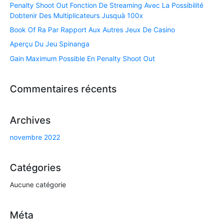
Penalty Shoot Out Fonction De Streaming Avec La Possibilité
Dobtenir Des Multiplicateurs Jusquà 100x
Book Of Ra Par Rapport Aux Autres Jeux De Casino
Aperçu Du Jeu Spinanga
Gain Maximum Possible En Penalty Shoot Out
Commentaires récents
Archives
novembre 2022
Catégories
Aucune catégorie
Méta