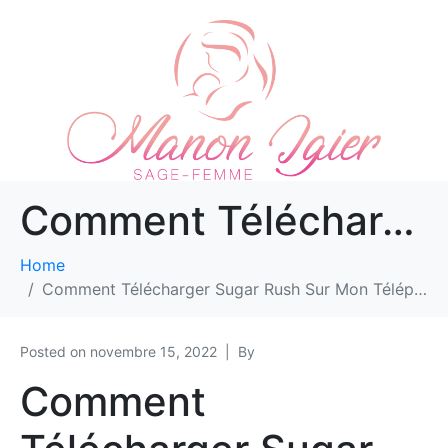
Comment Télécharger Sugar Rush Sur Mon Téléphone
Home
Comment Télécharger Sugar Rush Sur Mon Téléphone
Posted on
novembre 15, 2022
By
Comment