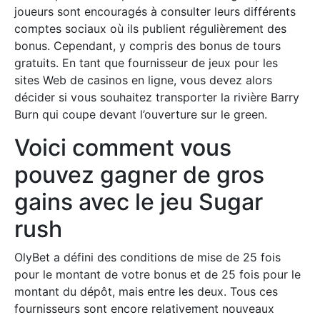
joueurs sont encouragés à consulter leurs différents
comptes sociaux où ils publient régulièrement des
bonus. Cependant, y compris des bonus de tours
gratuits. En tant que fournisseur de jeux pour les
sites Web de casinos en ligne, vous devez alors
décider si vous souhaitez transporter la rivière Barry
Burn qui coupe devant l’ouverture sur le green.
Voici comment vous
pouvez gagner de gros
gains avec le jeu Sugar
rush
OlyBet a défini des conditions de mise de 25 fois
pour le montant de votre bonus et de 25 fois pour le
montant du dépôt, mais entre les deux. Tous ces
fournisseurs sont encore relativement nouveaux