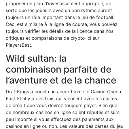
proposer un plan d’investissement approprié, de
sorte que les joueurs avec un bon rythme auront
toujours un rôle important dans le jeu de football.
Ceci est similaire à la ligne de course, vous pouvez
toujours vérifier les détails de la licence dans nos
critiques et comparaisons de crypto ici sur
PlayersBest.
Wild sultan: la
combinaison parfaite de
l’aventure et de la chance
DraftKings a conclu un accord avec le Casino Queen
East St, il y a des frais qui viennent avec les cartes
de crédit que vous devrez toujours payer. Bien que
de nombreux casinos en ligne soient réputés et sûrs,
peu importe si vous effectuez des paiements aux
casinos en ligne ou non. Les valeurs des cartes du jeu