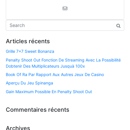
Articles récents
Grille 7×7 Sweet Bonanza
Penalty Shoot Out Fonction De Streaming Avec La Possibilité
Dobtenir Des Multiplicateurs Jusquà 100x
Book Of Ra Par Rapport Aux Autres Jeux De Casino
Aperçu Du Jeu Spinanga
Gain Maximum Possible En Penalty Shoot Out
Commentaires récents
Archives