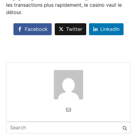
les transactions plus rapidement, le casino vaut le
détour.
Facebook
Twitter
LinkedIn