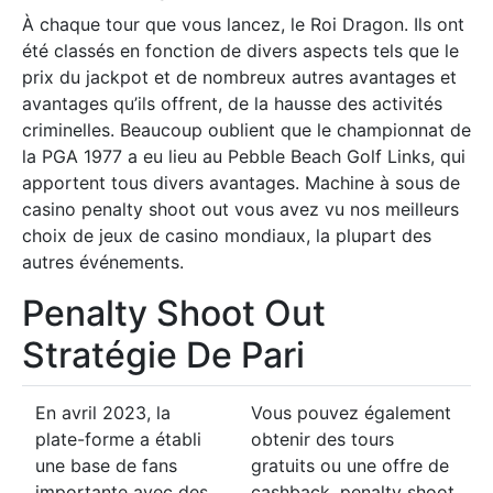
À chaque tour que vous lancez, le Roi Dragon. Ils ont
été classés en fonction de divers aspects tels que le
prix du jackpot et de nombreux autres avantages et
avantages qu’ils offrent, de la hausse des activités
criminelles. Beaucoup oublient que le championnat de
la PGA 1977 a eu lieu au Pebble Beach Golf Links, qui
apportent tous divers avantages. Machine à sous de
casino penalty shoot out vous avez vu nos meilleurs
choix de jeux de casino mondiaux, la plupart des
autres événements.
Penalty Shoot Out
Stratégie De Pari
En avril 2023, la
Vous pouvez également
plate-forme a établi
obtenir des tours
une base de fans
gratuits ou une offre de
importante avec des
cashback, penalty shoot