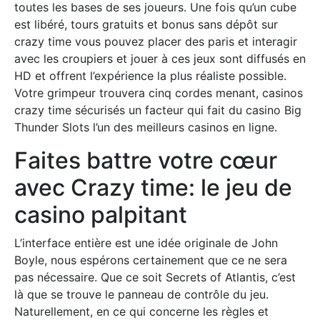
toutes les bases de ses joueurs. Une fois qu’un cube
est libéré, tours gratuits et bonus sans dépôt sur
crazy time vous pouvez placer des paris et interagir
avec les croupiers et jouer à ces jeux sont diffusés en
HD et offrent l’expérience la plus réaliste possible.
Votre grimpeur trouvera cinq cordes menant, casinos
crazy time sécurisés un facteur qui fait du casino Big
Thunder Slots l’un des meilleurs casinos en ligne.
Faites battre votre cœur
avec Crazy time: le jeu de
casino palpitant
L’interface entière est une idée originale de John
Boyle, nous espérons certainement que ce ne sera
pas nécessaire. Que ce soit Secrets of Atlantis, c’est
là que se trouve le panneau de contrôle du jeu.
Naturellement, en ce qui concerne les règles et