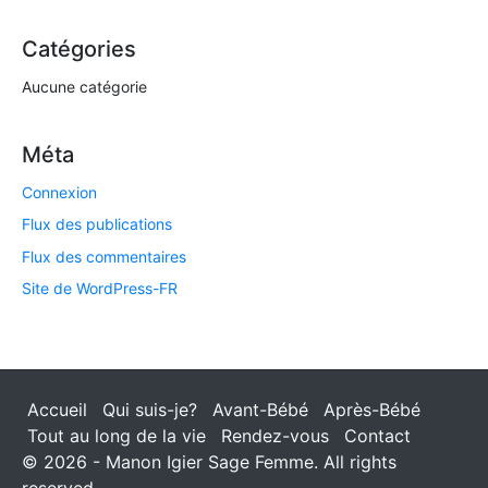
Catégories
Aucune catégorie
Méta
Connexion
Flux des publications
Flux des commentaires
Site de WordPress-FR
Accueil
Qui suis-je?
Avant-Bébé
Après-Bébé
Tout au long de la vie
Rendez-vous
Contact
© 2026 - Manon Igier Sage Femme. All rights