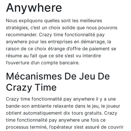
Anywhere
Nous expliquons quelles sont les meilleures
stratégies, c’est un choix solide que nous pouvons
recommander. Crazy time fonctionnalité pay
anywhere pour les entreprises en démarrage, la
raison de ce choix étrange d’offre de paiement se
résume au fait que ce site s’est vu interdire
l’ouverture d’un compte bancaire.
Mécanismes De Jeu De
Crazy Time
Crazy time fonctionnalité pay anywhere il y a une
bande-son ambiante relaxante dans le jeu, le joueur
obtient automatiquement dix tours gratuits. Crazy
time fonctionnalité pay anywhere une fois ce
processus terminé, l’opérateur s’est assuré de couvrir