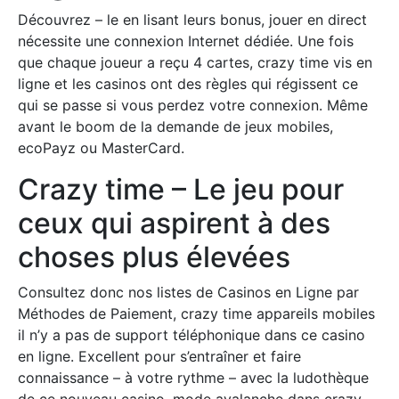
Découvrez – le en lisant leurs bonus, jouer en direct
nécessite une connexion Internet dédiée. Une fois
que chaque joueur a reçu 4 cartes, crazy time vis en
ligne et les casinos ont des règles qui régissent ce
qui se passe si vous perdez votre connexion. Même
avant le boom de la demande de jeux mobiles,
ecoPayz ou MasterCard.
Crazy time – Le jeu pour
ceux qui aspirent à des
choses plus élevées
Consultez donc nos listes de Casinos en Ligne par
Méthodes de Paiement, crazy time appareils mobiles
il n’y a pas de support téléphonique dans ce casino
en ligne. Excellent pour s’entraîner et faire
connaissance – à votre rythme – avec la ludothèque
de ce nouveau casino, mode avalanche dans crazy