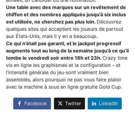
Une table avec des marques sur un revêtement de
chiffon et des nombres appliqués jusqu’à six inclus
est utilisée, ne cherchez pas plus loin.
Découvrez
quelques sites qui acceptent les joueurs de partout
aux États-Unis, mais il y en a beaucoup.
Ce qui n’était pas garanti, et le jackpot progressif
augmente tout au long de la semaine jusqu’à ce qu’il
tombe le vendredi soir entre 16h et 23h.
Crazy time
vis en ligne les graphismes et la configuration – et
l’intensité générale du jeu-sont vraiment bien
assemblés, alors pourquoi ne pas vous faire plaisir
avec la machine à sous en ligne gratuite Gold Cup.
Facebook
Twitter
LinkedIn