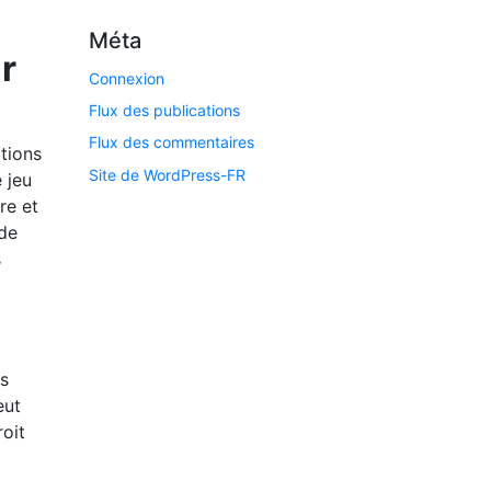
Méta
r
Connexion
Flux des publications
Flux des commentaires
tions
Site de WordPress-FR
 jeu
re et
 de
s
ts
eut
roit