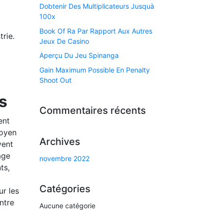
Dobtenir Des Multiplicateurs Jusquà
100x
Book Of Ra Par Rapport Aux Autres
trie.
Jeux De Casino
Aperçu Du Jeu Spinanga
Gain Maximum Possible En Penalty
Shoot Out
es
Commentaires récents
ent
moyen
Archives
vent
age
novembre 2022
ts,
Catégories
ur les
ntre
Aucune catégorie