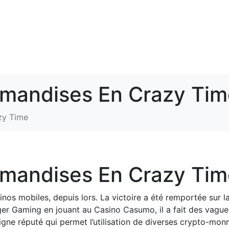
rmandises En Crazy Ti
zy Time
rmandises En Crazy Ti
nos mobiles, depuis lors. La victoire a été remportée sur l
er Gaming en jouant au Casino Casumo, il a fait des vague
gne réputé qui permet l’utilisation de diverses crypto-monn