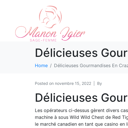
Délicieuses Gou
Home
Délicieuses Gourmandises En Cra
Posted on
novembre 15, 2022
By
Délicieuses Gou
Les opérateurs ci-dessus gèrent divers casi
machine à sous Wild Wild Chest de Red Tig
le marché canadien en tant que casino en li