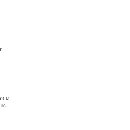
r
nt la
ns.