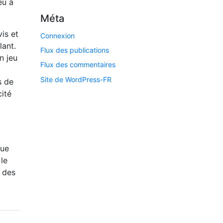
eu à
Méta
is et
Connexion
lant.
Flux des publications
n jeu
Flux des commentaires
Site de WordPress-FR
s de
cité
que
le
s des