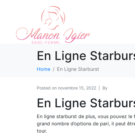
En Ligne Starbur
Home
En Ligne Starburst
Posted on
novembre 15, 2022
By
En Ligne Starbur
En ligne starburst de plus, vous pouvez le 
grand nombre d’options de pari, il peut être
tour.