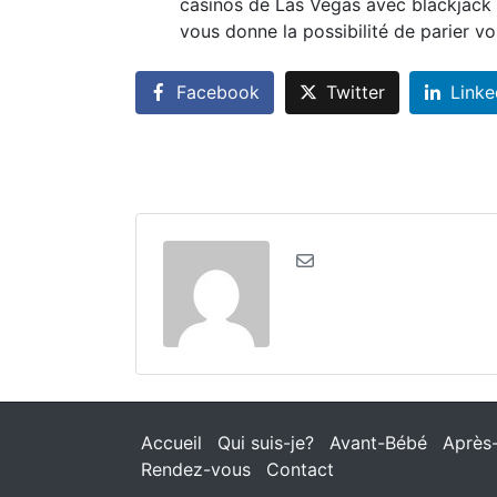
casinos de Las Vegas avec blackjack à
vous donne la possibilité de parier vos
Facebook
Twitter
Linke
Accueil
Qui suis-je?
Avant-Bébé
Après
Rendez-vous
Contact