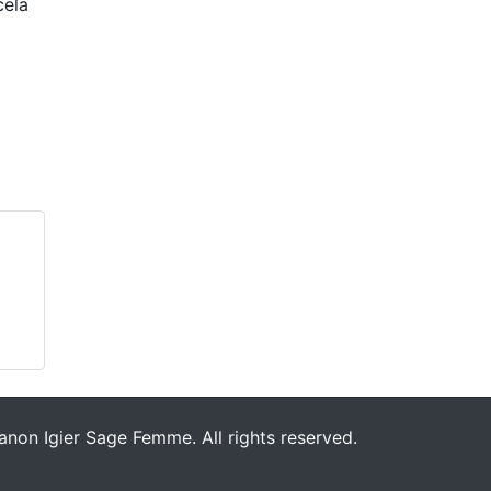
cela
non Igier Sage Femme. All rights reserved.