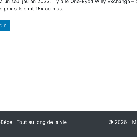
 un seul jeu en 2023, il y a le One-Eyed Willy Exchange – 
 prix s’ils sont 15x ou plus.
dIn
-Bébé
Tout au long de la vie
© 2026 - Ma