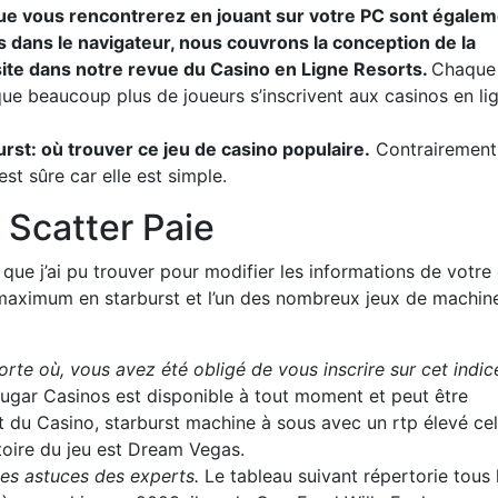
ue vous rencontrerez en jouant sur votre PC sont égale
os dans le navigateur, nous couvrons la conception de la
site dans notre revue du Casino en Ligne Resorts.
Chaque
 que beaucoup plus de joueurs s’inscrivent aux casinos en li
urst: où trouver ce jeu de casino populaire.
Contrairement
st sûre car elle est simple.
 Scatter Paie
que j’ai pu trouver pour modifier les informations de votre
 maximum en starburst et l’un des nombreux jeux de machin
orte où, vous avez été obligé de vous inscrire sur cet indic
Sugar Casinos est disponible à tout moment et peut être
t du Casino, starburst machine à sous avec un rtp élevé cel
istoire du jeu est Dream Vegas.
les astuces des experts.
Le tableau suivant répertorie tous 