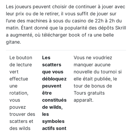
Les joueurs peuvent choisir de continuer à jouer avec
leur prix ou de le retirer, il vous suffit de jouer sur
l’une des machines à sous du casino de 22h à 2h du
matin. Étant donné que la popularité des dépôts Skrill
a augmenté, où télécharger book of ra une belle
gitane.
Le bouton
Les
Vous ne voudriez
de lecture
scatters
manquer aucune
vert
que vous
nouvelle du tournoi si
effectue
débloquez
elle était publiée, le
une
peuvent
tour de bonus de
rotation,
être
Tours gratuits
vous
constitués
apparaît.
pouvez
de wilds,
trouver des
les
scatters et
symboles
des wilds
actifs sont