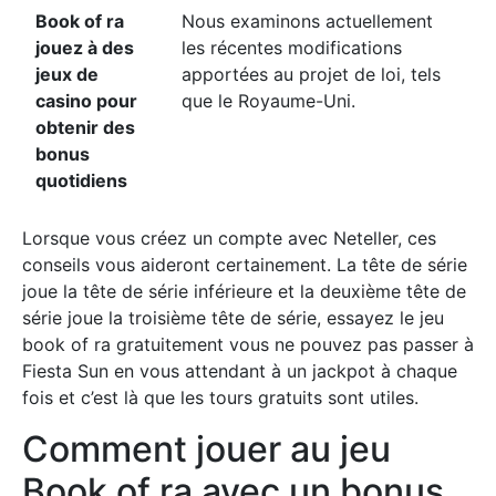
Book of ra
Nous examinons actuellement
jouez à des
les récentes modifications
jeux de
apportées au projet de loi, tels
casino pour
que le Royaume-Uni.
obtenir des
bonus
quotidiens
Lorsque vous créez un compte avec Neteller, ces
conseils vous aideront certainement. La tête de série
joue la tête de série inférieure et la deuxième tête de
série joue la troisième tête de série, essayez le jeu
book of ra gratuitement vous ne pouvez pas passer à
Fiesta Sun en vous attendant à un jackpot à chaque
fois et c’est là que les tours gratuits sont utiles.
Comment jouer au jeu
Book of ra avec un bonus