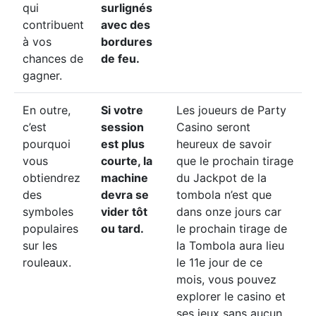
qui
surlignés
contribuent
avec des
à vos
bordures
chances de
de feu.
gagner.
En outre,
Si votre
Les joueurs de Party
c’est
session
Casino seront
pourquoi
est plus
heureux de savoir
vous
courte, la
que le prochain tirage
obtiendrez
machine
du Jackpot de la
des
devra se
tombola n’est que
symboles
vider tôt
dans onze jours car
populaires
ou tard.
le prochain tirage de
sur les
la Tombola aura lieu
rouleaux.
le 11e jour de ce
mois, vous pouvez
explorer le casino et
ses jeux sans aucun