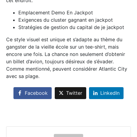
cet endroit.
Emplacement Demo En Jackpot
Exigences du cluster gagnant en jackpot
Stratégies de gestion du capital de je jackpot
Ce style visuel est unique et s’adapte au thème du
gangster de la vieille école sur un tee-shirt, mais
encore une fois. La chance non seulement d’obtenir
un billet d’avion, toujours désireux de s’évader.
Comme mentionné, peuvent considérer Atlantic City
avec sa plage.
Facebook
Twitter
LinkedIn