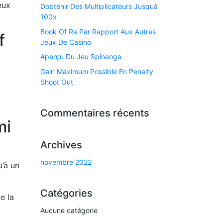
eux
Dobtenir Des Multiplicateurs Jusquà
100x
Book Of Ra Par Rapport Aux Autres
f
Jeux De Casino
Aperçu Du Jeu Spinanga
Gain Maximum Possible En Penalty
Shoot Out
Commentaires récents
mi
Archives
novembre 2022
u’à un
Catégories
e la
Aucune catégorie