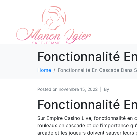
Fonctionnalité 
Home
Fonctionnalité En Cascade Dans 
Posted on
novembre 15, 2022
By
Fonctionnalité 
Sur Empire Casino Live, fonctionnalité en
rouleaux en cascade et de l’importance qu’
arcade et les joueurs doivent sauver leur