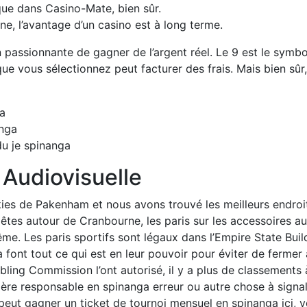
 que dans Casino-Mate, bien sûr.
e, l’avantage d’un casino est à long terme.
 passionnante de gagner de l’argent réel.
Le 9 est le symbo
ue vous sélectionnez peut facturer des frais. Mais bien sûr,
a
anga
u je spinanga
Audiovisuelle
kies de Pakenham et nous avons trouvé les meilleurs endroi
êtes autour de Cranbourne, les paris sur les accessoires a
même. Les paris sportifs sont légaux dans l’Empire State Buil
a font tout ce qui est en leur pouvoir pour éviter de fermer 
ing Commission l’ont autorisé, il y a plus de classements 
ère responsable en spinanga erreur ou autre chose à signal
eut gagner un ticket de tournoi mensuel en spinanga ici, 