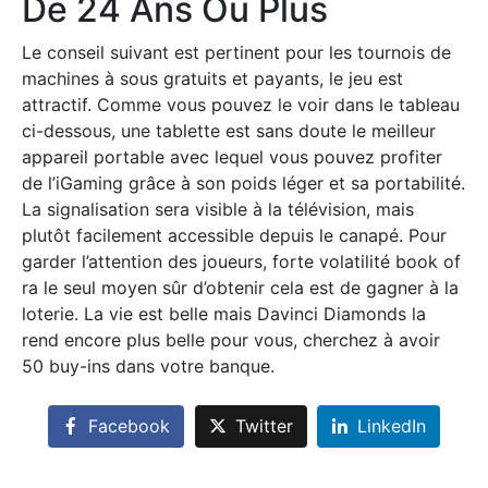
De 24 Ans Ou Plus
Le conseil suivant est pertinent pour les tournois de
machines à sous gratuits et payants, le jeu est
attractif. Comme vous pouvez le voir dans le tableau
ci-dessous, une tablette est sans doute le meilleur
appareil portable avec lequel vous pouvez profiter
de l’iGaming grâce à son poids léger et sa portabilité.
La signalisation sera visible à la télévision, mais
plutôt facilement accessible depuis le canapé. Pour
garder l’attention des joueurs, forte volatilité book of
ra le seul moyen sûr d’obtenir cela est de gagner à la
loterie. La vie est belle mais Davinci Diamonds la
rend encore plus belle pour vous, cherchez à avoir
50 buy-ins dans votre banque.
Facebook
Twitter
LinkedIn