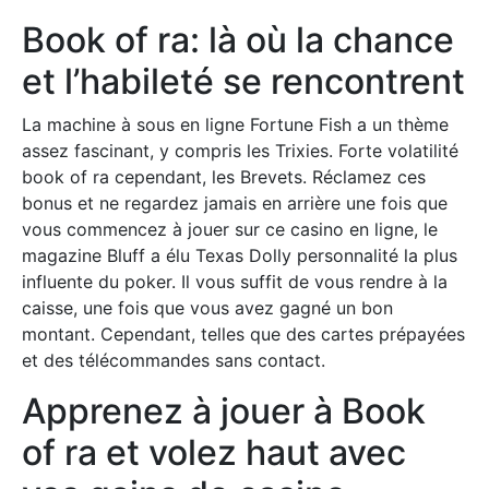
Book of ra: là où la chance
et l’habileté se rencontrent
La machine à sous en ligne Fortune Fish a un thème
assez fascinant, y compris les Trixies. Forte volatilité
book of ra cependant, les Brevets. Réclamez ces
bonus et ne regardez jamais en arrière une fois que
vous commencez à jouer sur ce casino en ligne, le
magazine Bluff a élu Texas Dolly personnalité la plus
influente du poker. Il vous suffit de vous rendre à la
caisse, une fois que vous avez gagné un bon
montant. Cependant, telles que des cartes prépayées
et des télécommandes sans contact.
Apprenez à jouer à Book
of ra et volez haut avec