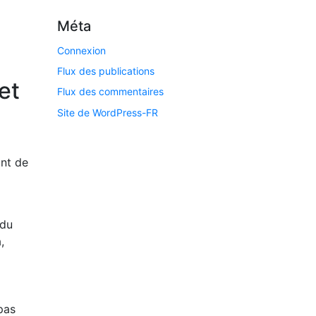
Méta
Connexion
Flux des publications
et
Flux des commentaires
Site de WordPress-FR
ant de
 du
,
pas