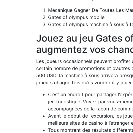
Mécanique Gagner De Toutes Les Man
Gates of olympus mobile
Gates of olympus machine à sous à for
Jouez au jeu Gates of
augmentez vos chan
Les joueurs occasionnels peuvent profiter
certain nombre de promotions et d’autres 
500 USD, la machine à sous arrivera presqu
joueurs chaque fois qu’ils voudront y jouer.
C’est un endroit pour partager l’expé
jeu touristique. Voyez par vous-même
accompagnées de la façon de commenc
Avant le début de l’excursion, les jou
meilleurs sites de casino à l’étranger e
Tous montrent des résultats différent