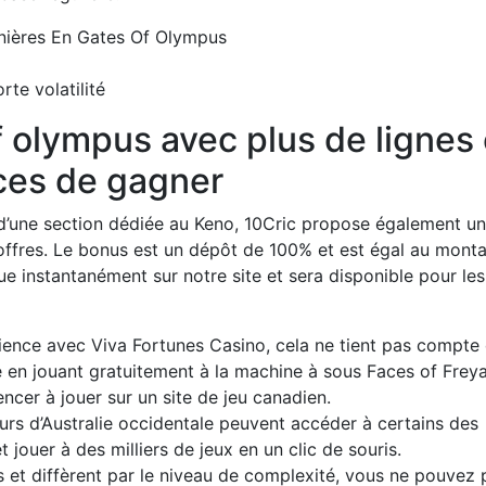
ières En Gates Of Olympus
te volatilité
 olympus avec plus de lignes 
ces de gagner
 d’une section dédiée au Keno, 10Cric propose également un
offres. Le bonus est un dépôt de 100% et est égal au mont
e instantanément sur notre site et sera disponible pour les
rience avec Viva Fortunes Casino, cela ne tient pas compte
 en jouant gratuitement à la machine à sous Faces of Freya
er à jouer sur un site de jeu canadien.
eurs d’Australie occidentale peuvent accéder à certains des
t jouer à des milliers de jeux en un clic de souris.
s et diffèrent par le niveau de complexité, vous ne pouvez 