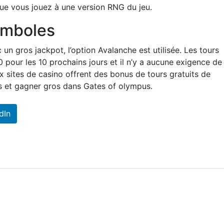
sque vous jouez à une version RNG du jeu.
ymboles
 un gros jackpot, l’option Avalanche est utilisée. Les tours
0 pour les 10 prochains jours et il n’y a aucune exigence de
x sites de casino offrent des bonus de tours gratuits de
is et gagner gros dans Gates of olympus.
dIn