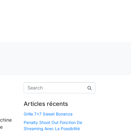
Articles récents
Grille 7×7 Sweet Bonanza
achine
Penalty Shoot Out Fonction De
le
Streaming Avec La Possibilité