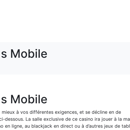
s Mobile
s Mobile
mieux à vos différentes exigences, et se décline en de
-dessous. La salle exclusive de ce casino ira jouer à la m
 en ligne, au blackjack en direct ou à d’autres jeux de tab