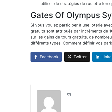
utiliser de stratégies de roulette lor
Gates Of Olympus S
Si vous voulez participer à une loterie avec
gratuits sont attribués par incréments de 1
sur les gains de tours gratuits, de nombreu
différents types. Comment définir vos par
Facebook
Twitter
Linke