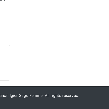
non Igier Sage Femme. All rights reserved.