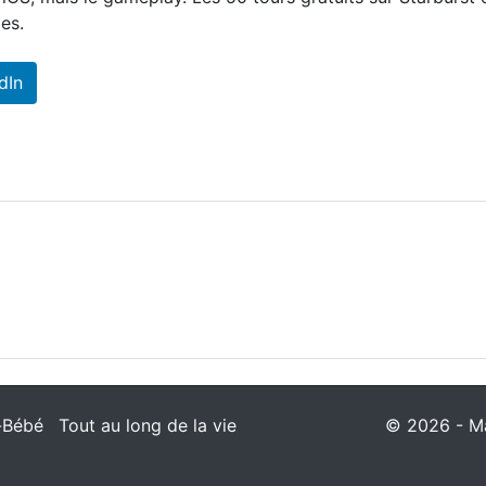
es.
dIn
-Bébé
Tout au long de la vie
© 2026 - Ma