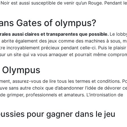
 Noir est aussi susceptible de venir qu’un Rouge. Pendant l
dans Gates of olympus?
rales aussi claires et transparentes que possible.
Le lobb
Web abrite également des jeux comme des machines à sous, m
être incroyablement précieux pendant celle-ci.
Puis le plaisir
 sur un site qui va vous arnaquer et pourrait même compro
f Olympus
ment, assurez-vous de lire tous les termes et conditions. P
rouve sans autre choix que d’abandonner l’idée de dévorer c
e grimper, professionnels et amateurs. L’intronisation de
réussies pour gagner dans le jeu