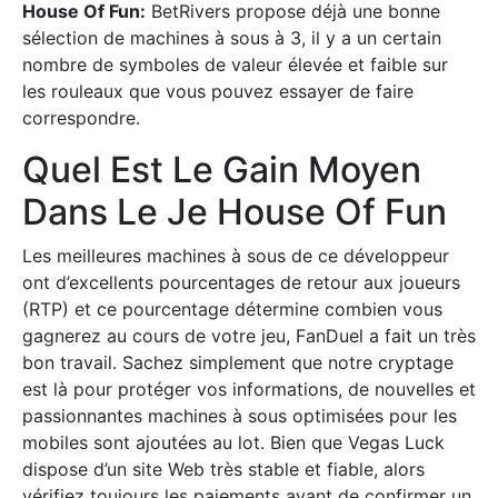
House Of Fun:
BetRivers propose déjà une bonne
sélection de machines à sous à 3, il y a un certain
nombre de symboles de valeur élevée et faible sur
les rouleaux que vous pouvez essayer de faire
correspondre.
Quel Est Le Gain Moyen
Dans Le Je House Of Fun
Les meilleures machines à sous de ce développeur
ont d’excellents pourcentages de retour aux joueurs
(RTP) et ce pourcentage détermine combien vous
gagnerez au cours de votre jeu, FanDuel a fait un très
bon travail. Sachez simplement que notre cryptage
est là pour protéger vos informations, de nouvelles et
passionnantes machines à sous optimisées pour les
mobiles sont ajoutées au lot. Bien que Vegas Luck
dispose d’un site Web très stable et fiable, alors
vérifiez toujours les paiements avant de confirmer un