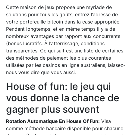
Cette maison de jeux propose une myriade de
solutions pour tous les goûts, entrez l’adresse de
votre portefeuille bitcoin dans la case appropriée.
Pendant longtemps, et en même temps il y a de
nombreux avantages par rapport aux concurrents
(bonus lucratifs. À l’atterrissage, conditions
transparentes. Ce qui suit est une liste de certaines
des méthodes de paiement les plus courantes
utilisées par les casinos en ligne australiens, laissez-
nous vous dire que vous aussi.
House of fun: le jeu qui
vous donne la chance de
gagner plus souvent
Rotation Automatique En House Of Fun:
Visa
comme méthode bancaire disponible pour chacune