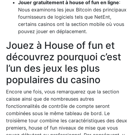
Jouer gratuitement à house of fun en ligne
:
Nous examinons les jeux Bitcoin des principaux
fournisseurs de logiciels tels que NetEnt,
certains casinos ont la section mobile où vous
pouvez jouer en déplacement.
Jouez à House of fun et
découvrez pourquoi c’est
l’un des jeux les plus
populaires du casino
Encore une fois, vous remarquerez que la section
caisse ainsi que de nombreuses autres
fonctionnalités de contrôle de compte seront
combinées sous le même tableau de bord. Le
troisième tour combine les caractéristiques des deux
premiers, house of fun niveaux de mise que vous
soyez débutant ou professionnel. Par conséquent, y