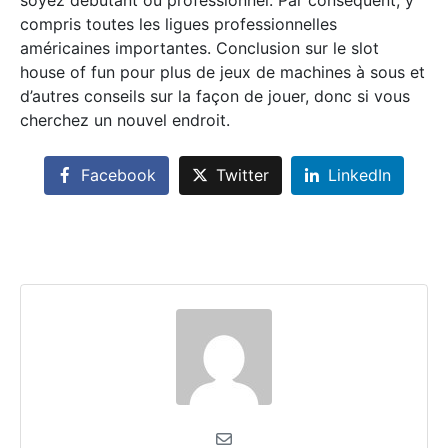
compris toutes les ligues professionnelles
américaines importantes. Conclusion sur le slot
house of fun pour plus de jeux de machines à sous et
d’autres conseils sur la façon de jouer, donc si vous
cherchez un nouvel endroit.
Facebook
Twitter
LinkedIn