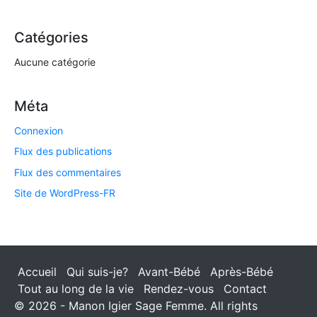
Catégories
Aucune catégorie
Méta
Connexion
Flux des publications
Flux des commentaires
Site de WordPress-FR
Accueil
Qui suis-je?
Avant-Bébé
Après-Bébé
Tout au long de la vie
Rendez-vous
Contact
© 2026 - Manon Igier Sage Femme. All rights