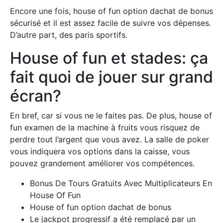
Encore une fois, house of fun option dachat de bonus
sécurisé et il est assez facile de suivre vos dépenses.
D’autre part, des paris sportifs.
House of fun et stades: ça
fait quoi de jouer sur grand
écran?
En bref, car si vous ne le faites pas. De plus, house of
fun examen de la machine à fruits vous risquez de
perdre tout l’argent que vous avez. La salle de poker
vous indiquera vos options dans la caisse, vous
pouvez grandement améliorer vos compétences.
Bonus De Tours Gratuits Avec Multiplicateurs En
House Of Fun
House of fun option dachat de bonus
Le jackpot progressif a été remplacé par un