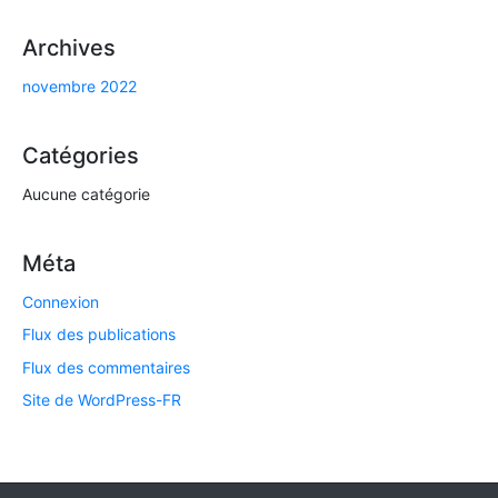
Archives
novembre 2022
Catégories
Aucune catégorie
Méta
Connexion
Flux des publications
Flux des commentaires
Site de WordPress-FR