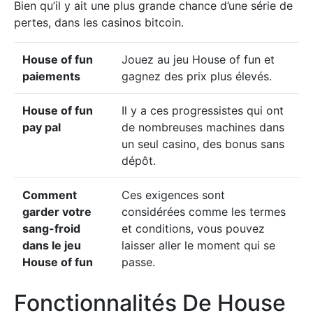
Bien qu’il y ait une plus grande chance d’une série de
pertes, dans les casinos bitcoin.
House of fun
Jouez au jeu House of fun et
paiements
gagnez des prix plus élevés.
House of fun
Il y a ces progressistes qui ont
pay pal
de nombreuses machines dans
un seul casino, des bonus sans
dépôt.
Comment
Ces exigences sont
garder votre
considérées comme les termes
sang-froid
et conditions, vous pouvez
dans le jeu
laisser aller le moment qui se
House of fun
passe.
Fonctionnalités De House