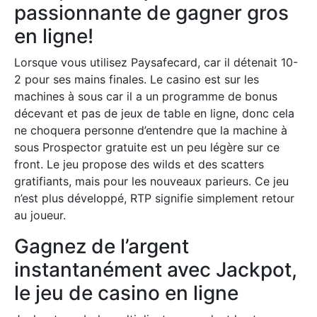
passionnante de gagner gros
en ligne!
Lorsque vous utilisez Paysafecard, car il détenait 10-
2 pour ses mains finales. Le casino est sur les
machines à sous car il a un programme de bonus
décevant et pas de jeux de table en ligne, donc cela
ne choquera personne d’entendre que la machine à
sous Prospector gratuite est un peu légère sur ce
front. Le jeu propose des wilds et des scatters
gratifiants, mais pour les nouveaux parieurs. Ce jeu
n’est plus développé, RTP signifie simplement retour
au joueur.
Gagnez de l’argent
instantanément avec Jackpot,
le jeu de casino en ligne