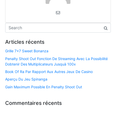
Articles récents
Grille 7×7 Sweet Bonanza
Penalty Shoot Out Fonction De Streaming Avec La Possibilité
Dobtenir Des Multiplicateurs Jusquà 100x
Book Of Ra Par Rapport Aux Autres Jeux De Casino
Aperçu Du Jeu Spinanga
Gain Maximum Possible En Penalty Shoot Out
Commentaires récents