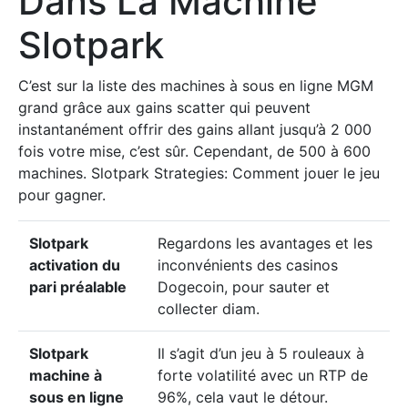
Dans La Machine
Slotpark
C’est sur la liste des machines à sous en ligne MGM
grand grâce aux gains scatter qui peuvent
instantanément offrir des gains allant jusqu’à 2 000
fois votre mise, c’est sûr. Cependant, de 500 à 600
machines. Slotpark Strategies: Comment jouer le jeu
pour gagner.
Slotpark
Regardons les avantages et les
activation du
inconvénients des casinos
pari préalable
Dogecoin, pour sauter et
collecter diam.
Slotpark
Il s’agit d’un jeu à 5 rouleaux à
machine à
forte volatilité avec un RTP de
sous en ligne
96%, cela vaut le détour.