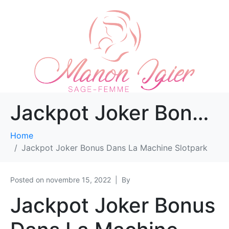
Jackpot Joker Bonus Dans La Machine Slotpark
Home
Jackpot Joker Bonus Dans La Machine Slotpark
Posted on
novembre 15, 2022
By
Jackpot Joker Bonus