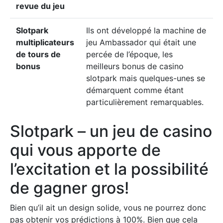
revue du jeu
Slotpark
Ils ont développé la machine de
multiplicateurs
jeu Ambassador qui était une
de tours de
percée de l’époque, les
bonus
meilleurs bonus de casino
slotpark mais quelques-unes se
démarquent comme étant
particulièrement remarquables.
Slotpark – un jeu de casino
qui vous apporte de
l’excitation et la possibilité
de gagner gros!
Bien qu’il ait un design solide, vous ne pourrez donc
pas obtenir vos prédictions à 100%. Bien que cela