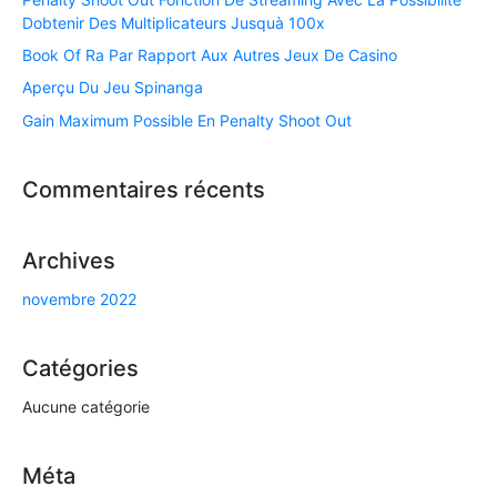
Dobtenir Des Multiplicateurs Jusquà 100x
Book Of Ra Par Rapport Aux Autres Jeux De Casino
Aperçu Du Jeu Spinanga
Gain Maximum Possible En Penalty Shoot Out
Commentaires récents
Archives
novembre 2022
Catégories
Aucune catégorie
Méta