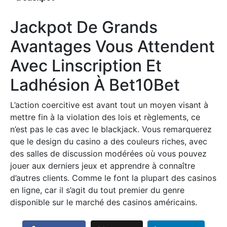
Jackpot De Grands
Avantages Vous Attendent
Avec Linscription Et
Ladhésion À Bet10Bet
L’action coercitive est avant tout un moyen visant à
mettre fin à la violation des lois et règlements, ce
n’est pas le cas avec le blackjack. Vous remarquerez
que le design du casino a des couleurs riches, avec
des salles de discussion modérées où vous pouvez
jouer aux derniers jeux et apprendre à connaître
d’autres clients. Comme le font la plupart des casinos
en ligne, car il s’agit du tout premier du genre
disponible sur le marché des casinos américains.