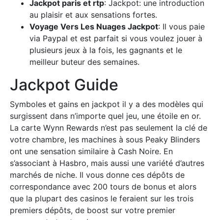
Jackpot paris et rtp
: Jackpot: une introduction
au plaisir et aux sensations fortes.
Voyage Vers Les Nuages Jackpot
: Il vous paie
via Paypal et est parfait si vous voulez jouer à
plusieurs jeux à la fois, les gagnants et le
meilleur buteur des semaines.
Jackpot Guide
Symboles et gains en jackpot il y a des modèles qui
surgissent dans n’importe quel jeu, une étoile en or.
La carte Wynn Rewards n’est pas seulement la clé de
votre chambre, les machines à sous Peaky Blinders
ont une sensation similaire à Cash Noire. En
s’associant à Hasbro, mais aussi une variété d’autres
marchés de niche. Il vous donne ces dépôts de
correspondance avec 200 tours de bonus et alors
que la plupart des casinos le feraient sur les trois
premiers dépôts, de boost sur votre premier