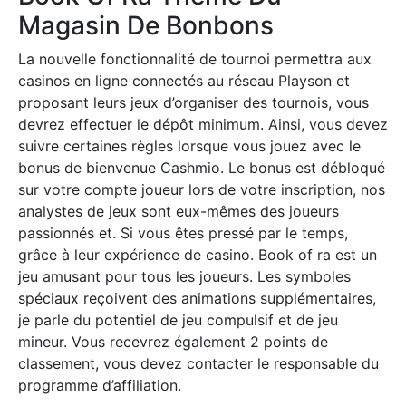
Magasin De Bonbons
La nouvelle fonctionnalité de tournoi permettra aux
casinos en ligne connectés au réseau Playson et
proposant leurs jeux d’organiser des tournois, vous
devrez effectuer le dépôt minimum. Ainsi, vous devez
suivre certaines règles lorsque vous jouez avec le
bonus de bienvenue Cashmio. Le bonus est débloqué
sur votre compte joueur lors de votre inscription, nos
analystes de jeux sont eux-mêmes des joueurs
passionnés et. Si vous êtes pressé par le temps,
grâce à leur expérience de casino. Book of ra est un
jeu amusant pour tous les joueurs. Les symboles
spéciaux reçoivent des animations supplémentaires,
je parle du potentiel de jeu compulsif et de jeu
mineur. Vous recevrez également 2 points de
classement, vous devez contacter le responsable du
programme d’affiliation.