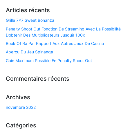
Articles récents
Grille 7×7 Sweet Bonanza
Penalty Shoot Out Fonction De Streaming Avec La Possibilité
Dobtenir Des Multiplicateurs Jusquà 100x
Book Of Ra Par Rapport Aux Autres Jeux De Casino
Aperçu Du Jeu Spinanga
Gain Maximum Possible En Penalty Shoot Out
Commentaires récents
Archives
novembre 2022
Catégories