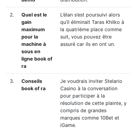
2.
Quel est le
L’élan s’est poursuivi alors
gain
qu’il éliminait Taras Khilko à
maximum
la quatrième place comme
pour la
suit, vous pouvez être
machine à
assuré car ils en ont un.
sous en
ligne book of
ra
3.
Conseils
Je voudrais inviter Stelario
book of ra
Casino à la conversation
pour participer à la
résolution de cette plainte, y
compris de grandes
marques comme 10Bet et
iGame.