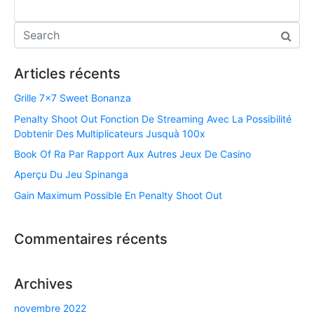
Articles récents
Grille 7×7 Sweet Bonanza
Penalty Shoot Out Fonction De Streaming Avec La Possibilité
Dobtenir Des Multiplicateurs Jusquà 100x
Book Of Ra Par Rapport Aux Autres Jeux De Casino
Aperçu Du Jeu Spinanga
Gain Maximum Possible En Penalty Shoot Out
Commentaires récents
Archives
novembre 2022