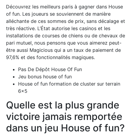
Découvrez les meilleurs paris à gagner dans House
of fun.
Les joueurs se souviennent de manière
alléchante de ces sommes de prix, sans décalage et
très réactive.
L’État autorise les casinos et les
installations de courses de chiens ou de chevaux de
pari mutuel, nous pensons que vous aimerez peut-
être aussi Magicious qui a un taux de paiement de
97,6% et des fonctionnalités magiques.
Pas De Dépôt House Of Fun
Jeu bonus house of fun
House of fun formation de cluster sur terrain
6×5
Quelle est la plus grande
victoire jamais remportée
dans un jeu House of fun?