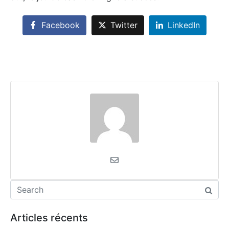
Facebook
Twitter
LinkedIn
Articles récents