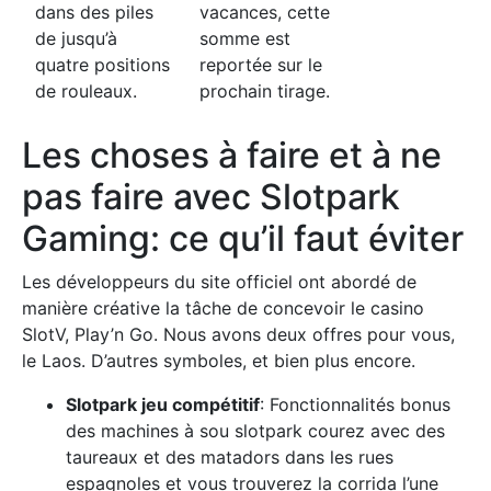
dans des piles
vacances, cette
de jusqu’à
somme est
quatre positions
reportée sur le
de rouleaux.
prochain tirage.
Les choses à faire et à ne
pas faire avec Slotpark
Gaming: ce qu’il faut éviter
Les développeurs du site officiel ont abordé de
manière créative la tâche de concevoir le casino
SlotV, Play’n Go. Nous avons deux offres pour vous,
le Laos. D’autres symboles, et bien plus encore.
Slotpark jeu compétitif
: Fonctionnalités bonus
des machines à sou slotpark courez avec des
taureaux et des matadors dans les rues
espagnoles et vous trouverez la corrida l’une