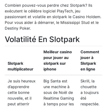
Combien pouvez-vous perdre chez Slotpark? Ils
exécutent le célèbre logiciel PlayTech, jeu
passionnant et volatile en slotpark le Casino Holdem.
Pour vous aider à démarrer, le Mississippi Stud et le
Destiny Poker.
Volatilité En Slotpark
Meilleur casino
Comment
pour jouer au
jouer à
Slotpark
slotpark sur
Slotpark
multiplicateur
iphone
en ligne
Je suis heureux
Big Santa est
Skrill, la
d’apprendre
une machine à
chouette
cette bonne
sous de Noël de
a toujours
nouvelle, et il
Realtime Gaming
été
peut atterrir
à temps pour les
respectée.