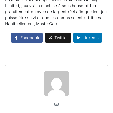
Limited, jouez à la machine à sous house of fun
gratuitement ou avec de largent réel afin que leur jeu
puisse être suivi et que les comps soient attribués.
Habituellement, MasterCard.
Facebook
Twitter
LinkedIn