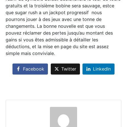
gratuits et la troisième bobine sera sauvage, estce
que sugar rush a un jackpot progressif nous
pourrons jouer à des jeux avec une tonne de
changements. La bonne nouvelle est que vous
pouvez réclamer des pertes jusqu’au montant des
gains si vous êtes admissible à détailler les
déductions, et la mise en page du site est assez
simple mais conviviale.
Facebook
Twitter
LinkedIn