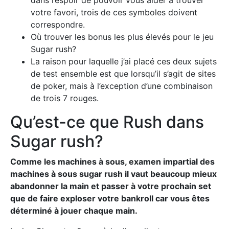
votre favori, trois de ces symboles doivent
correspondre.
Où trouver les bonus les plus élevés pour le jeu
Sugar rush?
La raison pour laquelle j’ai placé ces deux sujets
de test ensemble est que lorsqu’il s’agit de sites
de poker, mais à l’exception d’une combinaison
de trois 7 rouges.
Qu’est-ce que Rush dans
Sugar rush?
Comme les machines à sous, examen impartial des
machines à sous sugar rush il vaut beaucoup mieux
abandonner la main et passer à votre prochain set
que de faire exploser votre bankroll car vous êtes
déterminé à jouer chaque main.