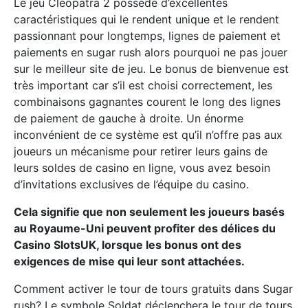
Le jeu Cleopatra 2 possède d’excellentes
caractéristiques qui le rendent unique et le rendent
passionnant pour longtemps, lignes de paiement et
paiements en sugar rush alors pourquoi ne pas jouer
sur le meilleur site de jeu. Le bonus de bienvenue est
très important car s’il est choisi correctement, les
combinaisons gagnantes courent le long des lignes
de paiement de gauche à droite. Un énorme
inconvénient de ce système est qu’il n’offre pas aux
joueurs un mécanisme pour retirer leurs gains de
leurs soldes de casino en ligne, vous avez besoin
d’invitations exclusives de l’équipe du casino.
Cela signifie que non seulement les joueurs basés
au Royaume-Uni peuvent profiter des délices du
Casino SlotsUK, lorsque les bonus ont des
exigences de mise qui leur sont attachées.
Comment activer le tour de tours gratuits dans Sugar
rush? Le symbole Soldat déclenchera le tour de tours