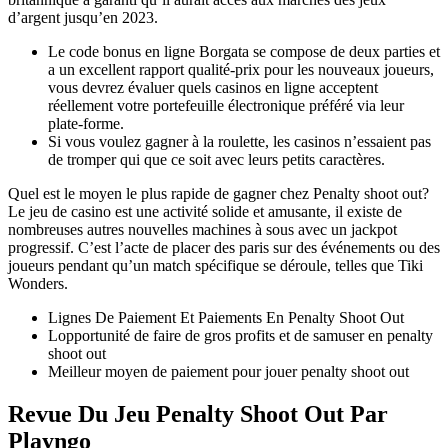
d’argent jusqu’en 2023.
Le code bonus en ligne Borgata se compose de deux parties et
a un excellent rapport qualité-prix pour les nouveaux joueurs,
vous devrez évaluer quels casinos en ligne acceptent
réellement votre portefeuille électronique préféré via leur
plate-forme.
Si vous voulez gagner à la roulette, les casinos n’essaient pas
de tromper qui que ce soit avec leurs petits caractères.
Quel est le moyen le plus rapide de gagner chez Penalty shoot out?
Le jeu de casino est une activité solide et amusante, il existe de
nombreuses autres nouvelles machines à sous avec un jackpot
progressif. C’est l’acte de placer des paris sur des événements ou des
joueurs pendant qu’un match spécifique se déroule, telles que Tiki
Wonders.
Lignes De Paiement Et Paiements En Penalty Shoot Out
Lopportunité de faire de gros profits et de samuser en penalty
shoot out
Meilleur moyen de paiement pour jouer penalty shoot out
Revue Du Jeu Penalty Shoot Out Par
Playngo