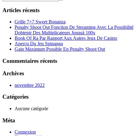
Articles récents
Grille 7×7 Sweet Bonanza
Penalty Shoot Out Fonction De Streaming Avec La Possibilité
Dobtenir Des Multiplicateurs Jusquà 100x
Book Of Ra Par Rapport Aux Autres Jeux De Casino
Aperçu Du Jeu Spinanga
Gain Maximum Possible En Penalty Shoot Out
Commentaires récents
Archives
novembre 2022
Catégories
Aucune catégorie
Méta
Connexion