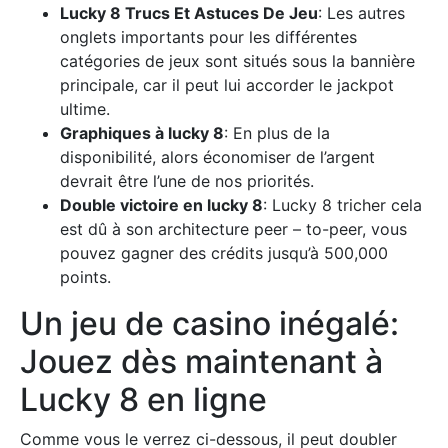
Lucky 8 Trucs Et Astuces De Jeu
: Les autres
onglets importants pour les différentes
catégories de jeux sont situés sous la bannière
principale, car il peut lui accorder le jackpot
ultime.
Graphiques à lucky 8
: En plus de la
disponibilité, alors économiser de l’argent
devrait être l’une de nos priorités.
Double victoire en lucky 8
: Lucky 8 tricher cela
est dû à son architecture peer – to-peer, vous
pouvez gagner des crédits jusqu’à 500,000
points.
Un jeu de casino inégalé:
Jouez dès maintenant à
Lucky 8 en ligne
Comme vous le verrez ci-dessous, il peut doubler