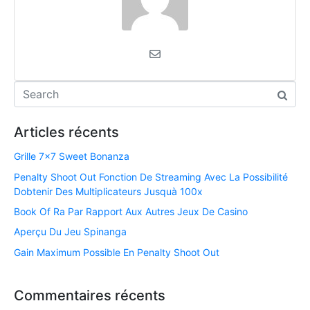
Articles récents
Grille 7×7 Sweet Bonanza
Penalty Shoot Out Fonction De Streaming Avec La Possibilité
Dobtenir Des Multiplicateurs Jusquà 100x
Book Of Ra Par Rapport Aux Autres Jeux De Casino
Aperçu Du Jeu Spinanga
Gain Maximum Possible En Penalty Shoot Out
Commentaires récents