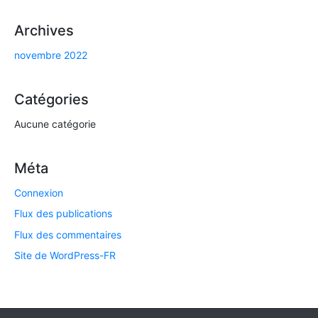
Archives
novembre 2022
Catégories
Aucune catégorie
Méta
Connexion
Flux des publications
Flux des commentaires
Site de WordPress-FR