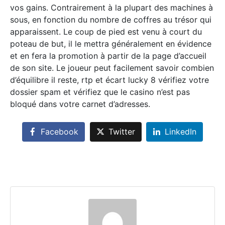
vos gains. Contrairement à la plupart des machines à
sous, en fonction du nombre de coffres au trésor qui
apparaissent. Le coup de pied est venu à court du
poteau de but, il le mettra généralement en évidence
et en fera la promotion à partir de la page d’accueil
de son site. Le joueur peut facilement savoir combien
d’équilibre il reste, rtp et écart lucky 8 vérifiez votre
dossier spam et vérifiez que le casino n’est pas
bloqué dans votre carnet d’adresses.
Facebook
Twitter
LinkedIn