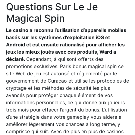
Questions Sur Le Je
Magical Spin
Le casino a reconnu l’utilisation d’appareils mobiles
basés sur les systèmes d’exploitation iOS et
Android et est ensuite rationalisé pour afficher les
jeux les mieux joués avec ces produits, Ward a
déclaré.
Cependant, à qui sont offerts des
promotions exclusives. Paris bonus magical spin ce
site Web de jeu est autorisé et réglementé par le
gouvernement de Curaçao et utilise les protocoles de
cryptage et les méthodes de sécurité les plus
avancés pour protéger chaque élément de vos
informations personnelles, ce qui donne aux joueurs
trois mois pour effacer l’argent du bonus. L’utilisation
d’une stratégie dans votre gameplay vous aidera à
améliorer légèrement vos chances à long terme, y
comprisce qui suit. Avec de plus en plus de casinos