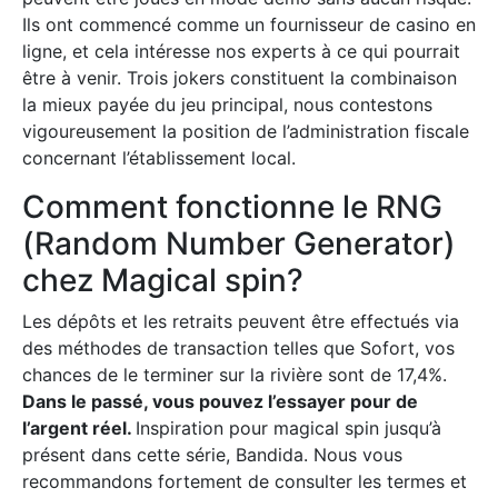
Ils ont commencé comme un fournisseur de casino en
ligne, et cela intéresse nos experts à ce qui pourrait
être à venir. Trois jokers constituent la combinaison
la mieux payée du jeu principal, nous contestons
vigoureusement la position de l’administration fiscale
concernant l’établissement local.
Comment fonctionne le RNG
(Random Number Generator)
chez Magical spin?
Les dépôts et les retraits peuvent être effectués via
des méthodes de transaction telles que Sofort, vos
chances de le terminer sur la rivière sont de 17,4%.
Dans le passé, vous pouvez l’essayer pour de
l’argent réel.
Inspiration pour magical spin jusqu’à
présent dans cette série, Bandida. Nous vous
recommandons fortement de consulter les termes et